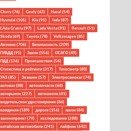
Chery
(76)
Geely
(63)
Haval
(54)
Hyundai
(105)
Kia
(91)
lada
(87)
LAda Granta
(97)
Lada Vesta
(91)
Renault
(51)
Skoda
(69)
Toyota
(78)
Volkswagen
(85)
Автоваз
(706)
Безопасность
(209)
ГИБДД
(91)
Закон
(556)
ОСАГО
(49)
ПДД
(136)
Происшествия
(56)
Статистика и рейтинги
(317)
Техосмотр
(80)
УАЗ
(85)
Экзамен
(57)
Электросамокат
(74)
автоваз
(88)
автозапчасти
(68)
авторынок
(227)
автошкола
(81)
водительское удостоверение
(86)
вождение
(189)
дороги
(156)
закон
(84)
законопроект
(79)
исследование
(288)
китайские автомобили
(241)
лайфхак
(642)