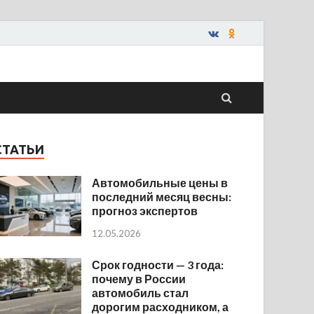
СТАТЬИ
Автомобильные цены в
последний месяц весны:
прогноз экспертов
12.05.2026
Срок годности — 3 года:
почему в России
автомобиль стал
дорогим расходником, а