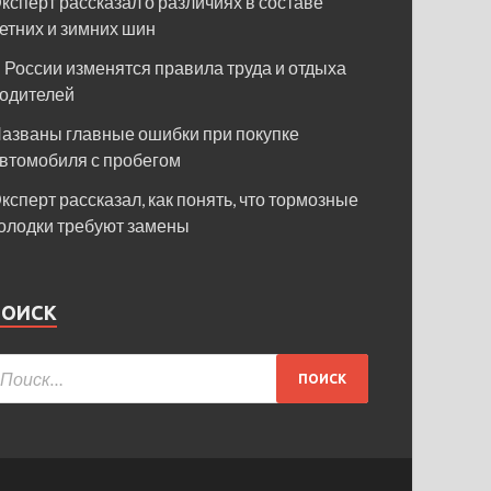
ксперт рассказал о различиях в составе
етних и зимних шин
 России изменятся правила труда и отдыха
одителей
азваны главные ошибки при покупке
втомобиля с пробегом
ксперт рассказал, как понять, что тормозные
олодки требуют замены
ПОИСК