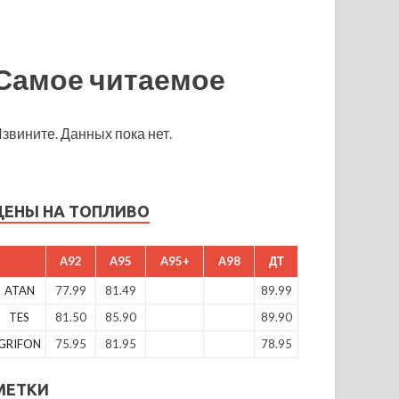
Самое читаемое
звините. Данных пока нет.
ЦЕНЫ НА ТОПЛИВО
A92
A95
A95+
A98
ДТ
ATAN
77.99
81.49
89.99
TES
81.50
85.90
89.90
GRIFON
75.95
81.95
78.95
МЕТКИ