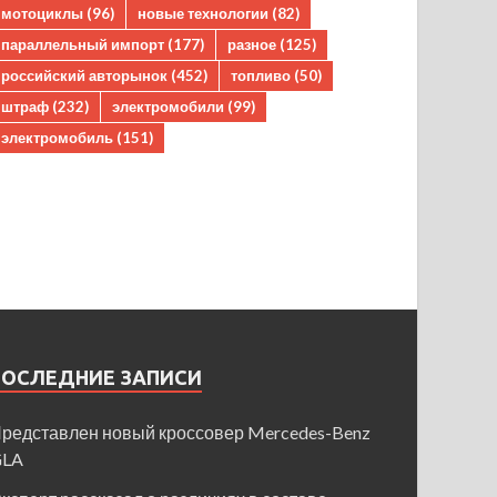
мотоциклы
(96)
новые технологии
(82)
параллельный импорт
(177)
разное
(125)
российский авторынок
(452)
топливо
(50)
штраф
(232)
электромобили
(99)
электромобиль
(151)
ПОСЛЕДНИЕ ЗАПИСИ
редставлен новый кроссовер Mercedes-Benz
GLA