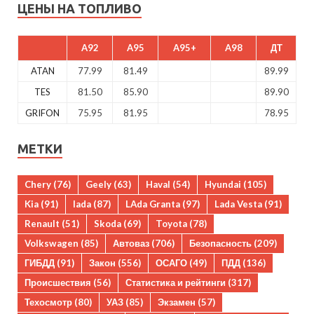
ЦЕНЫ НА ТОПЛИВО
A92
A95
A95+
A98
ДТ
ATAN
77.99
81.49
89.99
TES
81.50
85.90
89.90
GRIFON
75.95
81.95
78.95
МЕТКИ
Chery
(76)
Geely
(63)
Haval
(54)
Hyundai
(105)
Kia
(91)
lada
(87)
LAda Granta
(97)
Lada Vesta
(91)
Renault
(51)
Skoda
(69)
Toyota
(78)
Volkswagen
(85)
Автоваз
(706)
Безопасность
(209)
ГИБДД
(91)
Закон
(556)
ОСАГО
(49)
ПДД
(136)
Происшествия
(56)
Статистика и рейтинги
(317)
Техосмотр
(80)
УАЗ
(85)
Экзамен
(57)