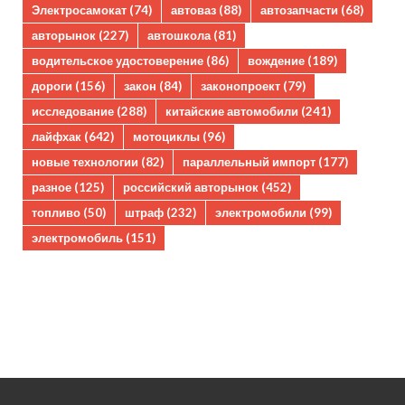
Электросамокат
(74)
автоваз
(88)
автозапчасти
(68)
авторынок
(227)
автошкола
(81)
водительское удостоверение
(86)
вождение
(189)
дороги
(156)
закон
(84)
законопроект
(79)
исследование
(288)
китайские автомобили
(241)
лайфхак
(642)
мотоциклы
(96)
новые технологии
(82)
параллельный импорт
(177)
разное
(125)
российский авторынок
(452)
топливо
(50)
штраф
(232)
электромобили
(99)
электромобиль
(151)