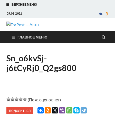
ВЕРХНЕЕ МЕНЮ
09.08.2026
ForPost —
ГЛАВНОЕ МЕНЮ
Авто
Sn_o6kvSj-
j6tCyRj0_Q2gs800
(Пока оценок нет)
поделиться