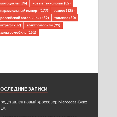
мотоциклы
(96)
новые технологии
(82)
параллельный импорт
(177)
разное
(125)
российский авторынок
(452)
топливо
(50)
штраф
(232)
электромобили
(99)
электромобиль
(151)
ПОСЛЕДНИЕ ЗАПИСИ
редставлен новый кроссовер Mercedes-Benz
GLA