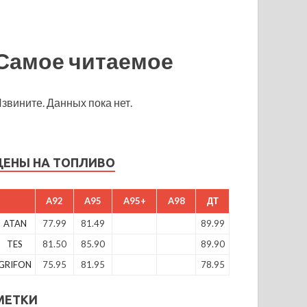
Самое читаемое
звините. Данных пока нет.
ЦЕНЫ НА ТОПЛИВО
A92
A95
A95+
A98
ДТ
ATAN
77.99
81.49
89.99
TES
81.50
85.90
89.90
GRIFON
75.95
81.95
78.95
МЕТКИ