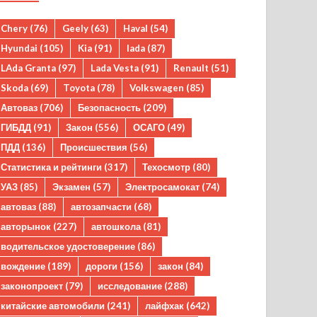
Chery
(76)
Geely
(63)
Haval
(54)
Hyundai
(105)
Kia
(91)
lada
(87)
LAda Granta
(97)
Lada Vesta
(91)
Renault
(51)
Skoda
(69)
Toyota
(78)
Volkswagen
(85)
Автоваз
(706)
Безопасность
(209)
ГИБДД
(91)
Закон
(556)
ОСАГО
(49)
ПДД
(136)
Происшествия
(56)
Статистика и рейтинги
(317)
Техосмотр
(80)
УАЗ
(85)
Экзамен
(57)
Электросамокат
(74)
автоваз
(88)
автозапчасти
(68)
авторынок
(227)
автошкола
(81)
водительское удостоверение
(86)
вождение
(189)
дороги
(156)
закон
(84)
законопроект
(79)
исследование
(288)
китайские автомобили
(241)
лайфхак
(642)