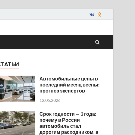
СТАТЬИ
Автомобильные цены в
последний месяц весны:
прогноз экспертов
12.05.2026
Срок годности — 3 года:
почему в России
автомобиль стал
дорогим расходником, а