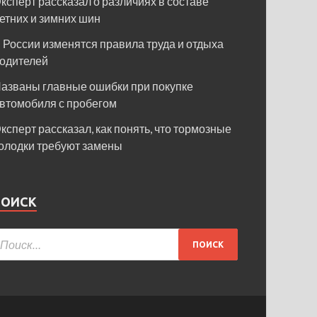
ксперт рассказал о различиях в составе
етних и зимних шин
 России изменятся правила труда и отдыха
одителей
азваны главные ошибки при покупке
втомобиля с пробегом
ксперт рассказал, как понять, что тормозные
олодки требуют замены
ПОИСК