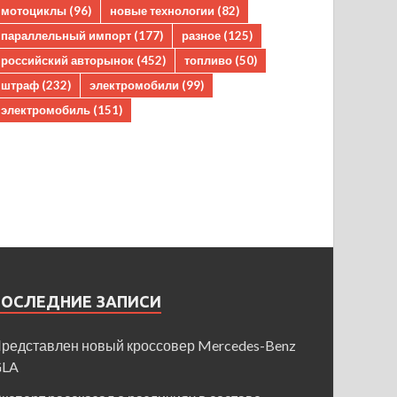
мотоциклы
(96)
новые технологии
(82)
параллельный импорт
(177)
разное
(125)
российский авторынок
(452)
топливо
(50)
штраф
(232)
электромобили
(99)
электромобиль
(151)
ПОСЛЕДНИЕ ЗАПИСИ
редставлен новый кроссовер Mercedes-Benz
GLA