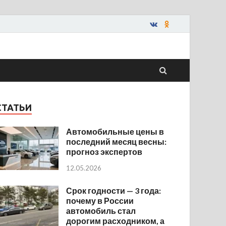
СТАТЬИ
Автомобильные цены в
последний месяц весны:
прогноз экспертов
12.05.2026
Срок годности — 3 года:
почему в России
автомобиль стал
дорогим расходником, а