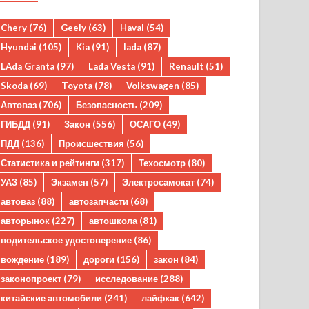
Chery
(76)
Geely
(63)
Haval
(54)
Hyundai
(105)
Kia
(91)
lada
(87)
LAda Granta
(97)
Lada Vesta
(91)
Renault
(51)
Skoda
(69)
Toyota
(78)
Volkswagen
(85)
Автоваз
(706)
Безопасность
(209)
ГИБДД
(91)
Закон
(556)
ОСАГО
(49)
ПДД
(136)
Происшествия
(56)
Статистика и рейтинги
(317)
Техосмотр
(80)
УАЗ
(85)
Экзамен
(57)
Электросамокат
(74)
автоваз
(88)
автозапчасти
(68)
авторынок
(227)
автошкола
(81)
водительское удостоверение
(86)
вождение
(189)
дороги
(156)
закон
(84)
законопроект
(79)
исследование
(288)
китайские автомобили
(241)
лайфхак
(642)