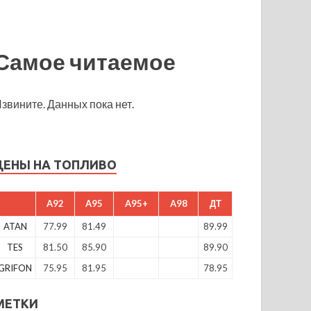
Самое читаемое
звините. Данных пока нет.
ЦЕНЫ НА ТОПЛИВО
A92
A95
A95+
A98
ДТ
ATAN
77.99
81.49
89.99
TES
81.50
85.90
89.90
GRIFON
75.95
81.95
78.95
МЕТКИ