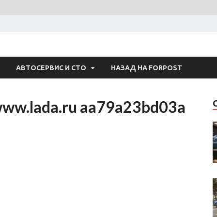
 Авто
АВТОСЕРВИС И СТО
НАЗАД НА FORPOST
www.lada.ru aa79a23bd03a