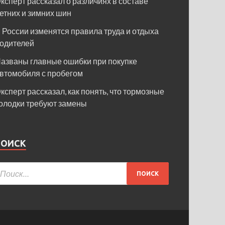
ксперт рассказал о различиях в составе
етних и зимних шин
 России изменятся правила труда и отдыха
одителей
азваны главные ошибки при покупке
втомобиля с пробегом
ксперт рассказал, как понять, что тормозные
олодки требуют замены
ПОИСК