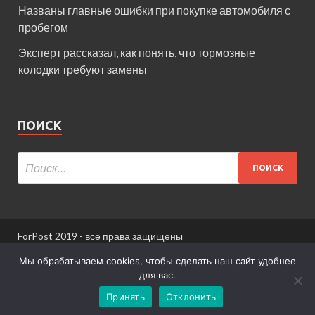
Названы главные ошибки при покупке автомобиля с
пробегом
Эксперт рассказал, как понять, что тормозные
колодки требуют замены
ПОИСК
ForPost 2019 - все права защищены
При использовании материалов сайта ссылка
Мы обрабатываем cookies, чтобы сделать наш сайт удобнее
обязательна.
для вас.
Принять
Отклонить
Информация для пользователей сайта