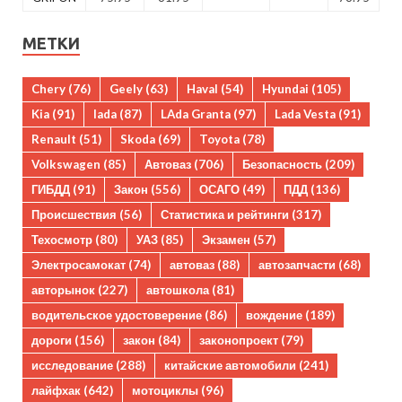
МЕТКИ
Chery
(76)
Geely
(63)
Haval
(54)
Hyundai
(105)
Kia
(91)
lada
(87)
LAda Granta
(97)
Lada Vesta
(91)
Renault
(51)
Skoda
(69)
Toyota
(78)
Volkswagen
(85)
Автоваз
(706)
Безопасность
(209)
ГИБДД
(91)
Закон
(556)
ОСАГО
(49)
ПДД
(136)
Происшествия
(56)
Статистика и рейтинги
(317)
Техосмотр
(80)
УАЗ
(85)
Экзамен
(57)
Электросамокат
(74)
автоваз
(88)
автозапчасти
(68)
авторынок
(227)
автошкола
(81)
водительское удостоверение
(86)
вождение
(189)
дороги
(156)
закон
(84)
законопроект
(79)
исследование
(288)
китайские автомобили
(241)
лайфхак
(642)
мотоциклы
(96)