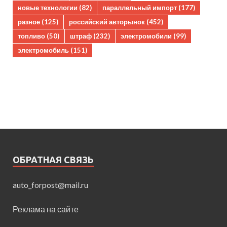
новые технологии
(82)
параллельный импорт
(177)
разное
(125)
российский авторынок
(452)
топливо
(50)
штраф
(232)
электромобили
(99)
электромобиль
(151)
ОБРАТНАЯ СВЯЗЬ
auto_forpost@mail.ru
Реклама на сайте