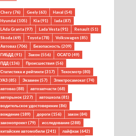
Chery
(76)
Geely
(63)
Haval
(54)
Hyundai
(105)
Kia
(91)
lada
(87)
LAda Granta
(97)
Lada Vesta
(91)
Renault
(51)
Skoda
(69)
Toyota
(78)
Volkswagen
(85)
Автоваз
(706)
Безопасность
(209)
ГИБДД
(91)
Закон
(556)
ОСАГО
(49)
ПДД
(136)
Происшествия
(56)
Статистика и рейтинги
(317)
Техосмотр
(80)
УАЗ
(85)
Экзамен
(57)
Электросамокат
(74)
автоваз
(88)
автозапчасти
(68)
авторынок
(227)
автошкола
(81)
водительское удостоверение
(86)
вождение
(189)
дороги
(156)
закон
(84)
законопроект
(79)
исследование
(288)
китайские автомобили
(241)
лайфхак
(642)