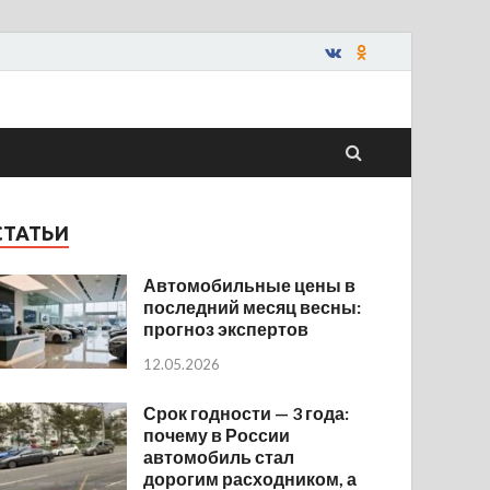
СТАТЬИ
Автомобильные цены в
последний месяц весны:
прогноз экспертов
12.05.2026
Срок годности — 3 года:
почему в России
автомобиль стал
дорогим расходником, а