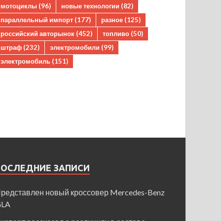
мотоциклы
(96)
новые технологии
(82)
параллельный импорт
(177)
разное
(125)
российский авторынок
(452)
топливо
(50)
штраф
(232)
электромобили
(99)
электромобиль
(151)
ПОСЛЕДНИЕ ЗАПИСИ
редставлен новый кроссовер Mercedes-Benz
GLA