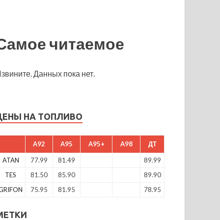
Самое читаемое
звините. Данных пока нет.
ЦЕНЫ НА ТОПЛИВО
A92
A95
A95+
A98
ДТ
ATAN
77.99
81.49
89.99
TES
81.50
85.90
89.90
GRIFON
75.95
81.95
78.95
МЕТКИ