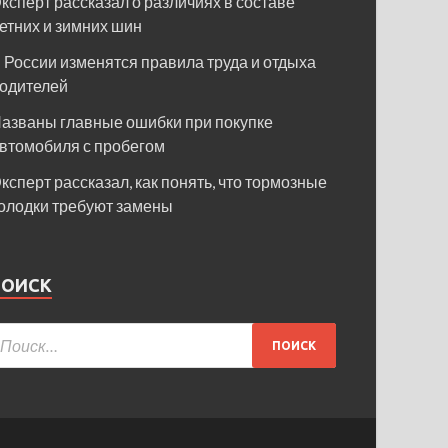
ксперт рассказал о различиях в составе
етних и зимних шин
 России изменятся правила труда и отдыха
одителей
азваны главные ошибки при покупке
втомобиля с пробегом
ксперт рассказал, как понять, что тормозные
олодки требуют замены
ПОИСК