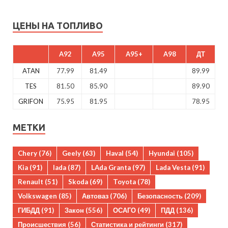
ЦЕНЫ НА ТОПЛИВО
A92
A95
A95+
A98
ДТ
ATAN
77.99
81.49
89.99
TES
81.50
85.90
89.90
GRIFON
75.95
81.95
78.95
МЕТКИ
Chery
(76)
Geely
(63)
Haval
(54)
Hyundai
(105)
Kia
(91)
lada
(87)
LAda Granta
(97)
Lada Vesta
(91)
Renault
(51)
Skoda
(69)
Toyota
(78)
Volkswagen
(85)
Автоваз
(706)
Безопасность
(209)
ГИБДД
(91)
Закон
(556)
ОСАГО
(49)
ПДД
(136)
Происшествия
(56)
Статистика и рейтинги
(317)