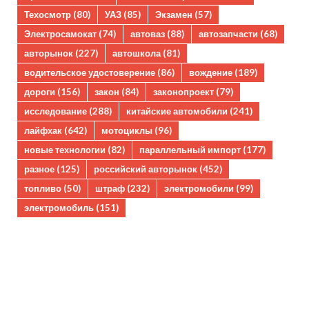
Техосмотр
(80)
УАЗ
(85)
Экзамен
(57)
Электросамокат
(74)
автоваз
(88)
автозапчасти
(68)
авторынок
(227)
автошкола
(81)
водительское удостоверение
(86)
вождение
(189)
дороги
(156)
закон
(84)
законопроект
(79)
исследование
(288)
китайские автомобили
(241)
лайфхак
(642)
мотоциклы
(96)
новые технологии
(82)
параллельный импорт
(177)
разное
(125)
российский авторынок
(452)
топливо
(50)
штраф
(232)
электромобили
(99)
электромобиль
(151)