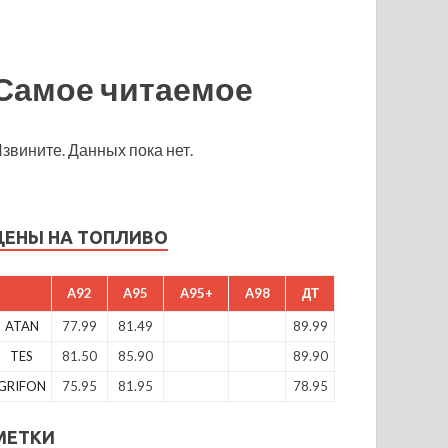
Самое читаемое
звините. Данных пока нет.
ЦЕНЫ НА ТОПЛИВО
A92
A95
A95+
A98
ДТ
ATAN
77.99
81.49
89.99
TES
81.50
85.90
89.90
GRIFON
75.95
81.95
78.95
МЕТКИ