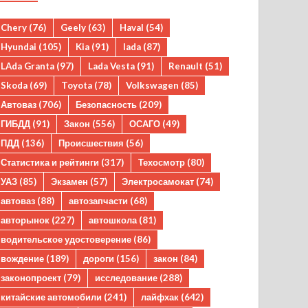
Chery
(76)
Geely
(63)
Haval
(54)
Hyundai
(105)
Kia
(91)
lada
(87)
LAda Granta
(97)
Lada Vesta
(91)
Renault
(51)
Skoda
(69)
Toyota
(78)
Volkswagen
(85)
Автоваз
(706)
Безопасность
(209)
ГИБДД
(91)
Закон
(556)
ОСАГО
(49)
ПДД
(136)
Происшествия
(56)
Статистика и рейтинги
(317)
Техосмотр
(80)
УАЗ
(85)
Экзамен
(57)
Электросамокат
(74)
автоваз
(88)
автозапчасти
(68)
авторынок
(227)
автошкола
(81)
водительское удостоверение
(86)
вождение
(189)
дороги
(156)
закон
(84)
законопроект
(79)
исследование
(288)
китайские автомобили
(241)
лайфхак
(642)