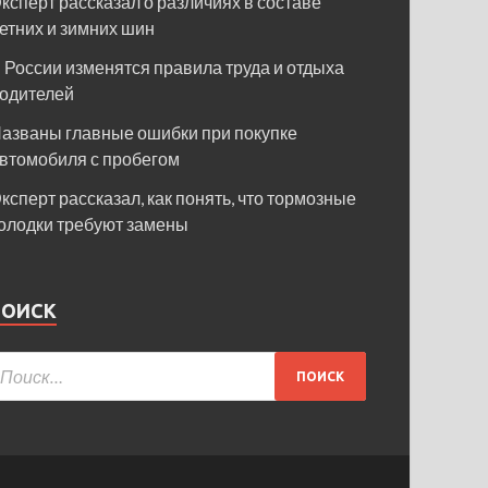
ксперт рассказал о различиях в составе
етних и зимних шин
 России изменятся правила труда и отдыха
одителей
азваны главные ошибки при покупке
втомобиля с пробегом
ксперт рассказал, как понять, что тормозные
олодки требуют замены
ПОИСК