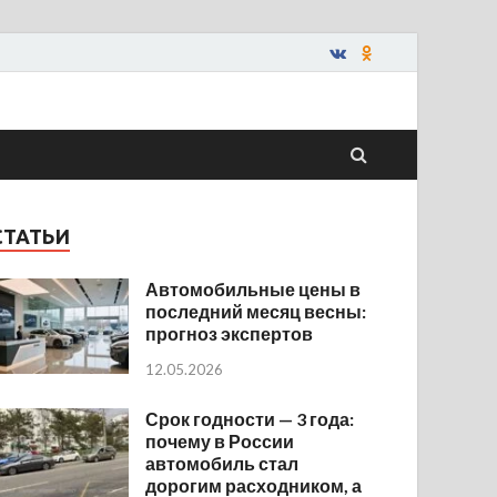
СТАТЬИ
Автомобильные цены в
последний месяц весны:
прогноз экспертов
12.05.2026
Срок годности — 3 года:
почему в России
автомобиль стал
дорогим расходником, а