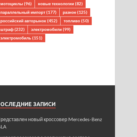
мотоциклы
(96)
новые технологии
(82)
параллельный импорт
(177)
разное
(125)
российский авторынок
(452)
топливо
(50)
штраф
(232)
электромобили
(99)
электромобиль
(151)
ПОСЛЕДНИЕ ЗАПИСИ
редставлен новый кроссовер Mercedes-Benz
GLA