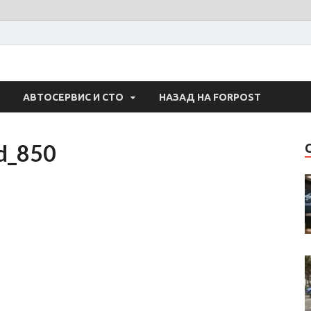
 Авто
АВТОСЕРВИС И СТО
НАЗАД НА FORPOST
d_850