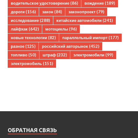
водительское удостоверение
(86)
вождение
(189)
дороги
(156)
закон
(84)
законопроект
(79)
исследование
(288)
китайские автомобили
(241)
лайфхак
(642)
мотоциклы
(96)
новые технологии
(82)
параллельный импорт
(177)
разное
(125)
российский авторынок
(452)
топливо
(50)
штраф
(232)
электромобили
(99)
электромобиль
(151)
ОБРАТНАЯ СВЯЗЬ