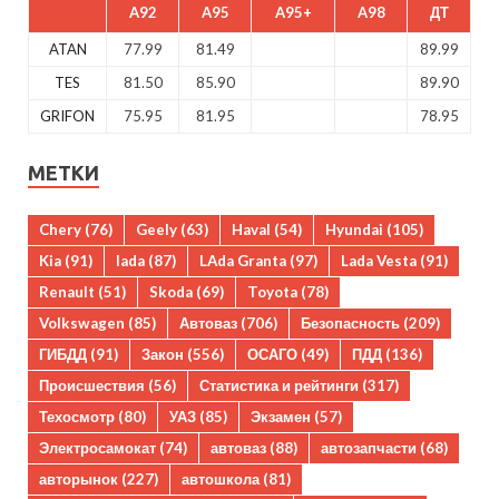
A92
A95
A95+
A98
ДТ
ATAN
77.99
81.49
89.99
TES
81.50
85.90
89.90
GRIFON
75.95
81.95
78.95
МЕТКИ
Chery
(76)
Geely
(63)
Haval
(54)
Hyundai
(105)
Kia
(91)
lada
(87)
LAda Granta
(97)
Lada Vesta
(91)
Renault
(51)
Skoda
(69)
Toyota
(78)
Volkswagen
(85)
Автоваз
(706)
Безопасность
(209)
ГИБДД
(91)
Закон
(556)
ОСАГО
(49)
ПДД
(136)
Происшествия
(56)
Статистика и рейтинги
(317)
Техосмотр
(80)
УАЗ
(85)
Экзамен
(57)
Электросамокат
(74)
автоваз
(88)
автозапчасти
(68)
авторынок
(227)
автошкола
(81)