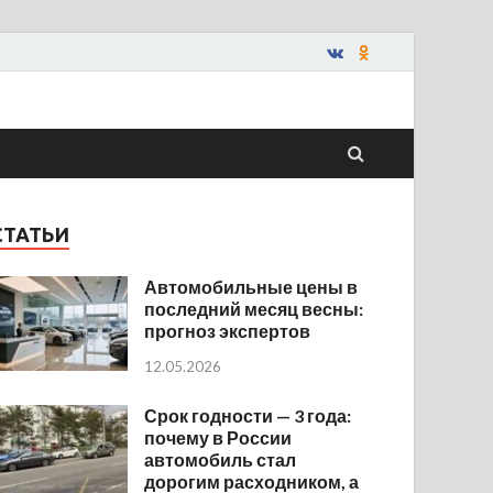
СТАТЬИ
Автомобильные цены в
последний месяц весны:
прогноз экспертов
12.05.2026
Срок годности — 3 года:
почему в России
автомобиль стал
дорогим расходником, а