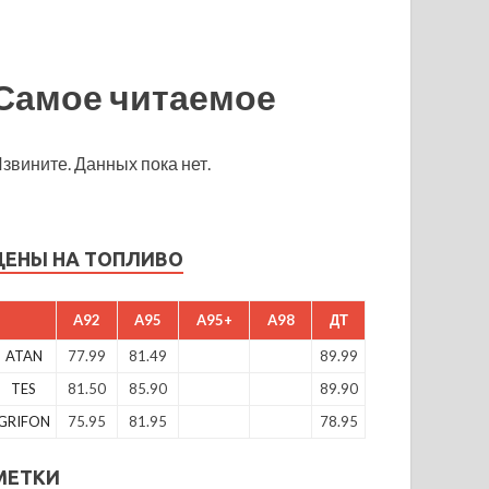
Самое читаемое
звините. Данных пока нет.
ЦЕНЫ НА ТОПЛИВО
A92
A95
A95+
A98
ДТ
ATAN
77.99
81.49
89.99
TES
81.50
85.90
89.90
GRIFON
75.95
81.95
78.95
МЕТКИ