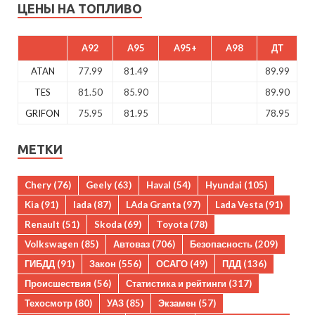
ЦЕНЫ НА ТОПЛИВО
A92
A95
A95+
A98
ДТ
ATAN
77.99
81.49
89.99
TES
81.50
85.90
89.90
GRIFON
75.95
81.95
78.95
МЕТКИ
Chery
(76)
Geely
(63)
Haval
(54)
Hyundai
(105)
Kia
(91)
lada
(87)
LAda Granta
(97)
Lada Vesta
(91)
Renault
(51)
Skoda
(69)
Toyota
(78)
Volkswagen
(85)
Автоваз
(706)
Безопасность
(209)
ГИБДД
(91)
Закон
(556)
ОСАГО
(49)
ПДД
(136)
Происшествия
(56)
Статистика и рейтинги
(317)
Техосмотр
(80)
УАЗ
(85)
Экзамен
(57)