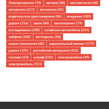
Электросамокат
(74)
автоваз
(88)
автозапчасти
(68)
авторынок
(227)
автошкола
(81)
водительское удостоверение
(86)
вождение
(189)
дороги
(156)
закон
(84)
законопроект
(79)
исследование
(288)
китайские автомобили
(241)
лайфхак
(642)
мотоциклы
(96)
новые технологии
(82)
параллельный импорт
(177)
разное
(125)
российский авторынок
(452)
топливо
(50)
штраф
(232)
электромобили
(99)
электромобиль
(151)