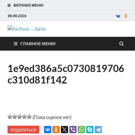
ВЕРХНЕЕ МЕНЮ
08.08.2026
ForPost —
ГЛАВНОЕ МЕНЮ
Авто
1e9ed386a5c0730819706
c310d81f142
(Пока оценок нет)
поделиться