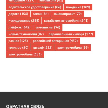
авторынок
(227)
автошкола
(81)
водительское удостоверение
(86)
вождение
(189)
дороги
(156)
закон
(84)
законопроект
(79)
исследование
(288)
китайские автомобили
(241)
лайфхак
(642)
мотоциклы
(96)
новые технологии
(82)
параллельный импорт
(177)
разное
(125)
российский авторынок
(452)
топливо
(50)
штраф
(232)
электромобили
(99)
электромобиль
(151)
ОБРАТНАЯ СВЯЗЬ