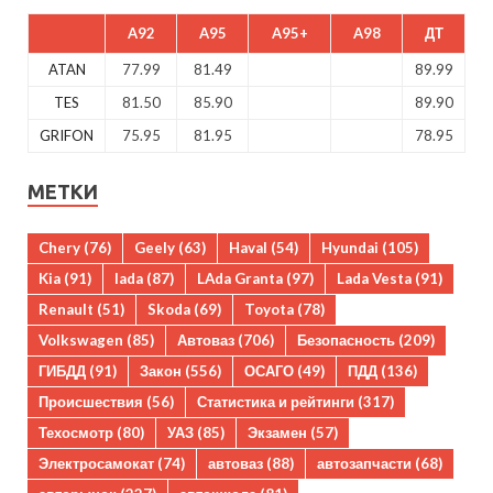
A92
A95
A95+
A98
ДТ
ATAN
77.99
81.49
89.99
TES
81.50
85.90
89.90
GRIFON
75.95
81.95
78.95
МЕТКИ
Chery
(76)
Geely
(63)
Haval
(54)
Hyundai
(105)
Kia
(91)
lada
(87)
LAda Granta
(97)
Lada Vesta
(91)
Renault
(51)
Skoda
(69)
Toyota
(78)
Volkswagen
(85)
Автоваз
(706)
Безопасность
(209)
ГИБДД
(91)
Закон
(556)
ОСАГО
(49)
ПДД
(136)
Происшествия
(56)
Статистика и рейтинги
(317)
Техосмотр
(80)
УАЗ
(85)
Экзамен
(57)
Электросамокат
(74)
автоваз
(88)
автозапчасти
(68)