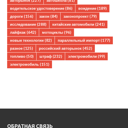
авторынок
(227)
автошкола
(81)
водительское удостоверение
(86)
вождение
(189)
дороги
(156)
закон
(84)
законопроект
(79)
исследование
(288)
китайские автомобили
(241)
лайфхак
(642)
мотоциклы
(96)
новые технологии
(82)
параллельный импорт
(177)
разное
(125)
российский авторынок
(452)
топливо
(50)
штраф
(232)
электромобили
(99)
электромобиль
(151)
ОБРАТНАЯ СВЯЗЬ