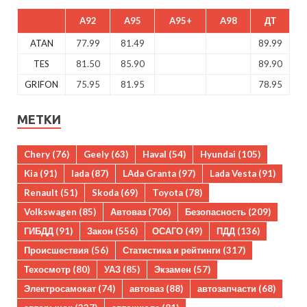
A92
A95
A95+
A98
ДТ
ATAN
77.99
81.49
89.99
TES
81.50
85.90
89.90
GRIFON
75.95
81.95
78.95
МЕТКИ
Chery
(76)
Geely
(63)
Haval
(54)
Hyundai
(105)
Kia
(91)
lada
(87)
LAda Granta
(97)
Lada Vesta
(91)
Renault
(51)
Skoda
(69)
Toyota
(78)
Volkswagen
(85)
Автоваз
(706)
Безопасность
(209)
ГИБДД
(91)
Закон
(556)
ОСАГО
(49)
ПДД
(136)
Происшествия
(56)
Статистика и рейтинги
(317)
Техосмотр
(80)
УАЗ
(85)
Экзамен
(57)
Электросамокат
(74)
автоваз
(88)
автозапчасти
(68)