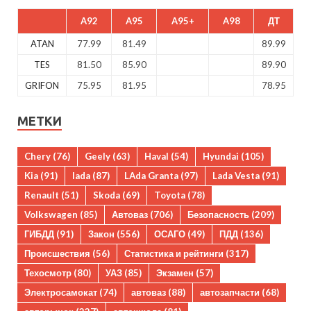
A92
A95
A95+
A98
ДТ
ATAN
77.99
81.49
89.99
TES
81.50
85.90
89.90
GRIFON
75.95
81.95
78.95
МЕТКИ
Chery
(76)
Geely
(63)
Haval
(54)
Hyundai
(105)
Kia
(91)
lada
(87)
LAda Granta
(97)
Lada Vesta
(91)
Renault
(51)
Skoda
(69)
Toyota
(78)
Volkswagen
(85)
Автоваз
(706)
Безопасность
(209)
ГИБДД
(91)
Закон
(556)
ОСАГО
(49)
ПДД
(136)
Происшествия
(56)
Статистика и рейтинги
(317)
Техосмотр
(80)
УАЗ
(85)
Экзамен
(57)
Электросамокат
(74)
автоваз
(88)
автозапчасти
(68)