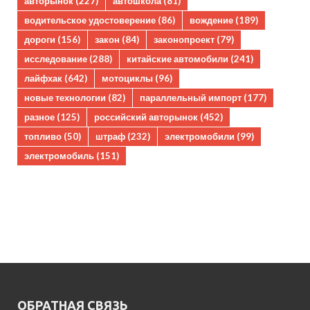
авторынок
(227)
автошкола
(81)
водительское удостоверение
(86)
вождение
(189)
дороги
(156)
закон
(84)
законопроект
(79)
исследование
(288)
китайские автомобили
(241)
лайфхак
(642)
мотоциклы
(96)
новые технологии
(82)
параллельный импорт
(177)
разное
(125)
российский авторынок
(452)
топливо
(50)
штраф
(232)
электромобили
(99)
электромобиль
(151)
ОБРАТНАЯ СВЯЗЬ