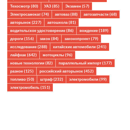
Техосмотр
(80)
УАЗ
(85)
Экзамен
(57)
Электросамокат
(74)
автоваз
(88)
автозапчасти
(68)
авторынок
(227)
автошкола
(81)
водительское удостоверение
(86)
вождение
(189)
дороги
(156)
закон
(84)
законопроект
(79)
исследование
(288)
китайские автомобили
(241)
лайфхак
(642)
мотоциклы
(96)
новые технологии
(82)
параллельный импорт
(177)
разное
(125)
российский авторынок
(452)
топливо
(50)
штраф
(232)
электромобили
(99)
электромобиль
(151)