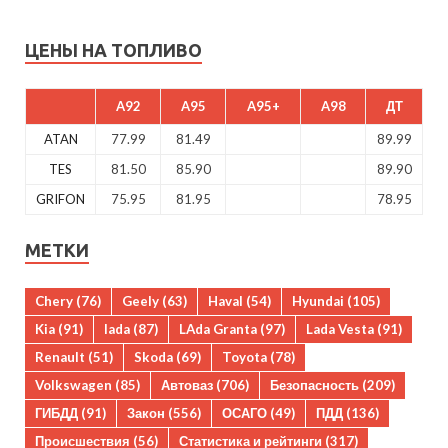
ЦЕНЫ НА ТОПЛИВО
A92
A95
A95+
A98
ДТ
ATAN
77.99
81.49
89.99
TES
81.50
85.90
89.90
GRIFON
75.95
81.95
78.95
МЕТКИ
Chery
(76)
Geely
(63)
Haval
(54)
Hyundai
(105)
Kia
(91)
lada
(87)
LAda Granta
(97)
Lada Vesta
(91)
Renault
(51)
Skoda
(69)
Toyota
(78)
Volkswagen
(85)
Автоваз
(706)
Безопасность
(209)
ГИБДД
(91)
Закон
(556)
ОСАГО
(49)
ПДД
(136)
Происшествия
(56)
Статистика и рейтинги
(317)