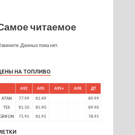
Самое читаемое
звините. Данных пока нет.
ЦЕНЫ НА ТОПЛИВО
A92
A95
A95+
A98
ДТ
ATAN
77.99
81.49
89.99
TES
81.50
85.90
89.90
GRIFON
75.95
81.95
78.95
МЕТКИ