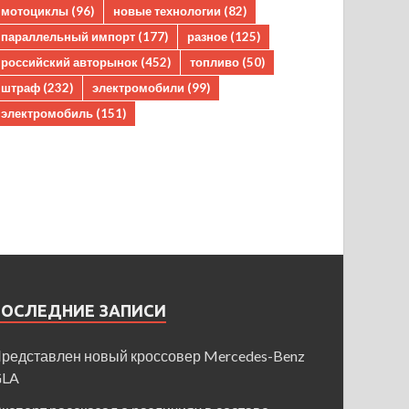
мотоциклы
(96)
новые технологии
(82)
параллельный импорт
(177)
разное
(125)
российский авторынок
(452)
топливо
(50)
штраф
(232)
электромобили
(99)
электромобиль
(151)
ПОСЛЕДНИЕ ЗАПИСИ
редставлен новый кроссовер Mercedes-Benz
GLA