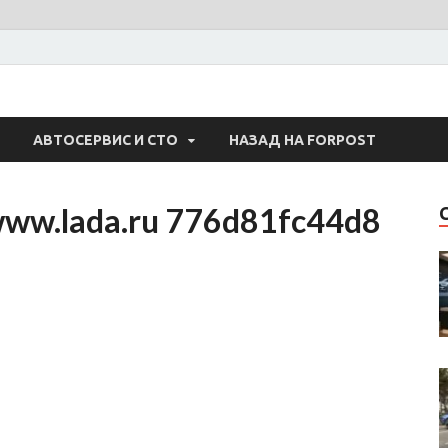
 Авто
АВТОСЕРВИС И СТО
НАЗАД НА FORPOST
www.lada.ru 776d81fc44d8