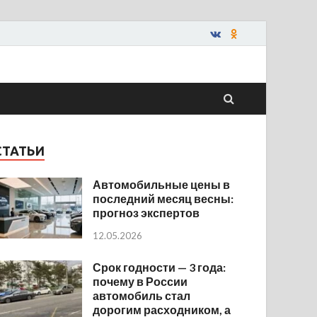
СТАТЬИ
Автомобильные цены в
последний месяц весны:
прогноз экспертов
12.05.2026
Срок годности — 3 года:
почему в России
автомобиль стал
дорогим расходником, а