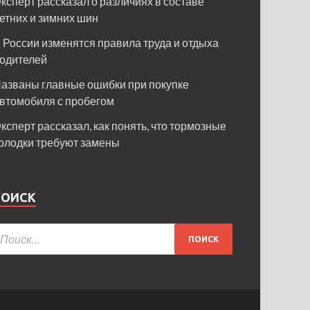
ксперт рассказал о различиях в составе
етних и зимних шин
 России изменятся правила труда и отдыха
одителей
азваны главные ошибки при покупке
втомобиля с пробегом
ксперт рассказал, как понять, что тормозные
олодки требуют замены
ПОИСК