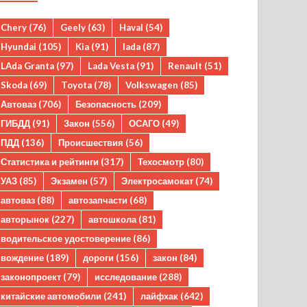
Chery
(76)
Geely
(63)
Haval
(54)
Hyundai
(105)
Kia
(91)
lada
(87)
LAda Granta
(97)
Lada Vesta
(91)
Renault
(51)
Skoda
(69)
Toyota
(78)
Volkswagen
(85)
Автоваз
(706)
Безопасность
(209)
ГИБДД
(91)
Закон
(556)
ОСАГО
(49)
ПДД
(136)
Происшествия
(56)
Статистика и рейтинги
(317)
Техосмотр
(80)
УАЗ
(85)
Экзамен
(57)
Электросамокат
(74)
автоваз
(88)
автозапчасти
(68)
авторынок
(227)
автошкола
(81)
водительское удостоверение
(86)
вождение
(189)
дороги
(156)
закон
(84)
законопроект
(79)
исследование
(288)
китайские автомобили
(241)
лайфхак
(642)