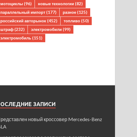
мотоциклы
(96)
новые технологии
(82)
параллельный импорт
(177)
разное
(125)
российский авторынок
(452)
топливо
(50)
штраф
(232)
электромобили
(99)
электромобиль
(151)
ПОСЛЕДНИЕ ЗАПИСИ
редставлен новый кроссовер Mercedes-Benz
GLA