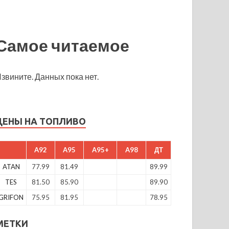
Самое читаемое
звините. Данных пока нет.
ЦЕНЫ НА ТОПЛИВО
A92
A95
A95+
A98
ДТ
ATAN
77.99
81.49
89.99
TES
81.50
85.90
89.90
GRIFON
75.95
81.95
78.95
МЕТКИ