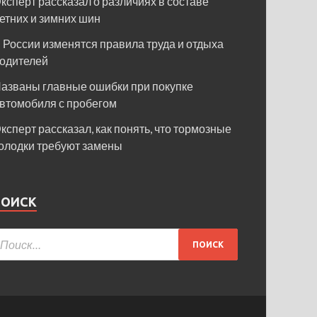
ксперт рассказал о различиях в составе
етних и зимних шин
 России изменятся правила труда и отдыха
одителей
азваны главные ошибки при покупке
втомобиля с пробегом
ксперт рассказал, как понять, что тормозные
олодки требуют замены
ПОИСК