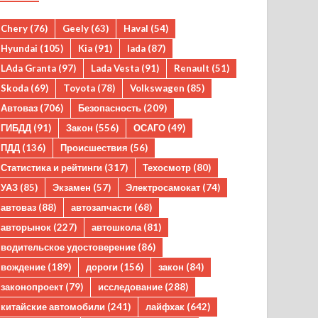
Chery
(76)
Geely
(63)
Haval
(54)
Hyundai
(105)
Kia
(91)
lada
(87)
LAda Granta
(97)
Lada Vesta
(91)
Renault
(51)
Skoda
(69)
Toyota
(78)
Volkswagen
(85)
Автоваз
(706)
Безопасность
(209)
ГИБДД
(91)
Закон
(556)
ОСАГО
(49)
ПДД
(136)
Происшествия
(56)
Статистика и рейтинги
(317)
Техосмотр
(80)
УАЗ
(85)
Экзамен
(57)
Электросамокат
(74)
автоваз
(88)
автозапчасти
(68)
авторынок
(227)
автошкола
(81)
водительское удостоверение
(86)
вождение
(189)
дороги
(156)
закон
(84)
законопроект
(79)
исследование
(288)
китайские автомобили
(241)
лайфхак
(642)