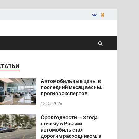
СТАТЬИ
Автомобильные цены в
последний месяц весны:
прогноз экспертов
12.05.2026
Срок годности — 3 года:
почему в России
автомобиль стал
дорогим расходником, а