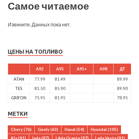
Самое читаемое
Извините. Данных пока нет.
ЦЕНЫ НА ТОПЛИВО
A92
A95
A95+
A98
ДТ
ATAN
77.99
81.49
89.99
TES
81.50
85.90
89.90
GRIFON
75.95
81.95
78.95
МЕТКИ
Chery
(76)
Geely
(63)
Haval
(54)
Hyundai
(105)
Kia
(91)
lada
(87)
LAda Granta
(97)
Lada Vesta
(91)