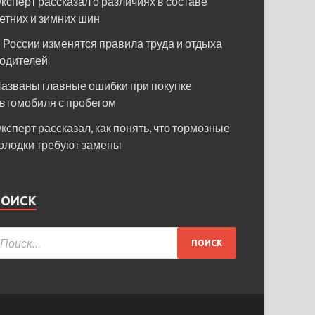
ксперт рассказал о различиях в составе
етних и зимних шин
 России изменятся правила труда и отдыха
одителей
азваны главные ошибки при покупке
втомобиля с пробегом
ксперт рассказал, как понять, что тормозные
олодки требуют замены
ПОИСК