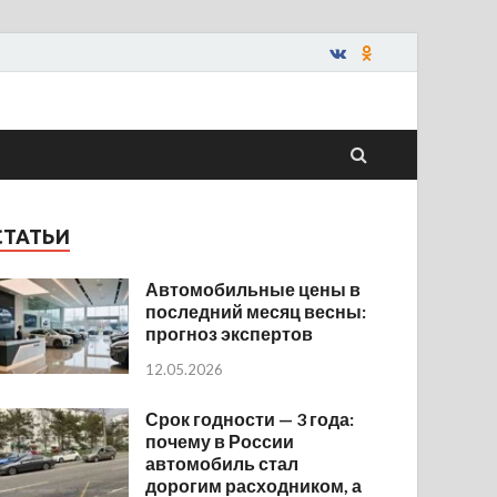
СТАТЬИ
Автомобильные цены в
последний месяц весны:
прогноз экспертов
12.05.2026
Срок годности — 3 года:
почему в России
автомобиль стал
дорогим расходником, а