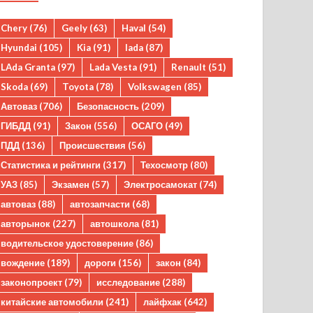
Chery
(76)
Geely
(63)
Haval
(54)
Hyundai
(105)
Kia
(91)
lada
(87)
LAda Granta
(97)
Lada Vesta
(91)
Renault
(51)
Skoda
(69)
Toyota
(78)
Volkswagen
(85)
Автоваз
(706)
Безопасность
(209)
ГИБДД
(91)
Закон
(556)
ОСАГО
(49)
ПДД
(136)
Происшествия
(56)
Статистика и рейтинги
(317)
Техосмотр
(80)
УАЗ
(85)
Экзамен
(57)
Электросамокат
(74)
автоваз
(88)
автозапчасти
(68)
авторынок
(227)
автошкола
(81)
водительское удостоверение
(86)
вождение
(189)
дороги
(156)
закон
(84)
законопроект
(79)
исследование
(288)
китайские автомобили
(241)
лайфхак
(642)