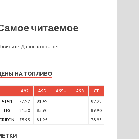
Самое читаемое
звините. Данных пока нет.
ЦЕНЫ НА ТОПЛИВО
A92
A95
A95+
A98
ДТ
ATAN
77.99
81.49
89.99
TES
81.50
85.90
89.90
GRIFON
75.95
81.95
78.95
МЕТКИ