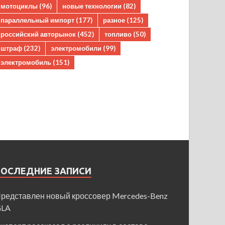
мотоциклы
(96)
новые технологии
(82)
параллельный импорт
(177)
разное
(125)
российский авторынок
(452)
топливо
(50)
штраф
(232)
электромобили
(99)
электромобиль
(151)
ПОСЛЕДНИЕ ЗАПИСИ
редставлен новый кроссовер Mercedes-Benz
GLA