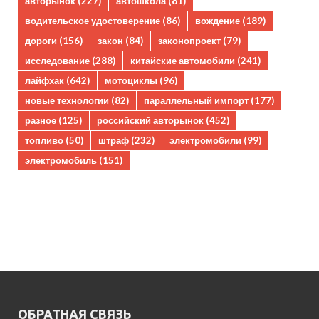
авторынок
(227)
автошкола
(81)
водительское удостоверение
(86)
вождение
(189)
дороги
(156)
закон
(84)
законопроект
(79)
исследование
(288)
китайские автомобили
(241)
лайфхак
(642)
мотоциклы
(96)
новые технологии
(82)
параллельный импорт
(177)
разное
(125)
российский авторынок
(452)
топливо
(50)
штраф
(232)
электромобили
(99)
электромобиль
(151)
ОБРАТНАЯ СВЯЗЬ