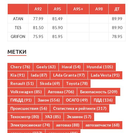
A92
A95
A95+
A98
ДТ
ATAN
77.99
81.49
89.99
TES
81.50
85.90
89.90
GRIFON
75.95
81.95
78.95
МЕТКИ
Chery
(76)
Geely
(63)
Haval
(54)
Hyundai
(105)
Kia
(91)
lada
(87)
LAda Granta
(97)
Lada Vesta
(91)
Renault
(51)
Skoda
(69)
Toyota
(78)
Volkswagen
(85)
Автоваз
(706)
Безопасность
(209)
ГИБДД
(91)
Закон
(556)
ОСАГО
(49)
ПДД
(136)
Происшествия
(56)
Статистика и рейтинги
(317)
Техосмотр
(80)
УАЗ
(85)
Экзамен
(57)
Электросамокат
(74)
автоваз
(88)
автозапчасти
(68)