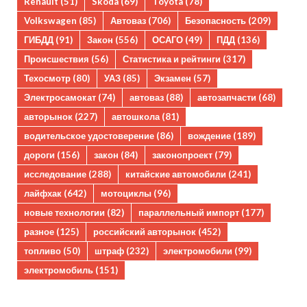
Renault
(51)
Skoda
(69)
Toyota
(78)
Volkswagen
(85)
Автоваз
(706)
Безопасность
(209)
ГИБДД
(91)
Закон
(556)
ОСАГО
(49)
ПДД
(136)
Происшествия
(56)
Статистика и рейтинги
(317)
Техосмотр
(80)
УАЗ
(85)
Экзамен
(57)
Электросамокат
(74)
автоваз
(88)
автозапчасти
(68)
авторынок
(227)
автошкола
(81)
водительское удостоверение
(86)
вождение
(189)
дороги
(156)
закон
(84)
законопроект
(79)
исследование
(288)
китайские автомобили
(241)
лайфхак
(642)
мотоциклы
(96)
новые технологии
(82)
параллельный импорт
(177)
разное
(125)
российский авторынок
(452)
топливо
(50)
штраф
(232)
электромобили
(99)
электромобиль
(151)