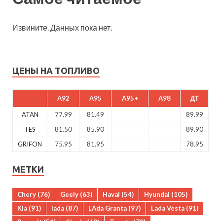
Извините. Данных пока нет.
ЦЕНЫ НА ТОПЛИВО
A92
A95
A95+
A98
ДТ
ATAN
77.99
81.49
89.99
TES
81.50
85.90
89.90
GRIFON
75.95
81.95
78.95
МЕТКИ
Chery
(76)
Geely
(63)
Haval
(54)
Hyundai
(105)
Kia
(91)
lada
(87)
LAda Granta
(97)
Lada Vesta
(91)