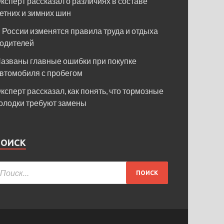
ксперт рассказал о различиях в составе
етних и зимних шин
 России изменятся правила труда и отдыха
одителей
азваны главные ошибки при покупке
втомобиля с пробегом
ксперт рассказал, как понять, что тормозные
олодки требуют замены
ПОИСК