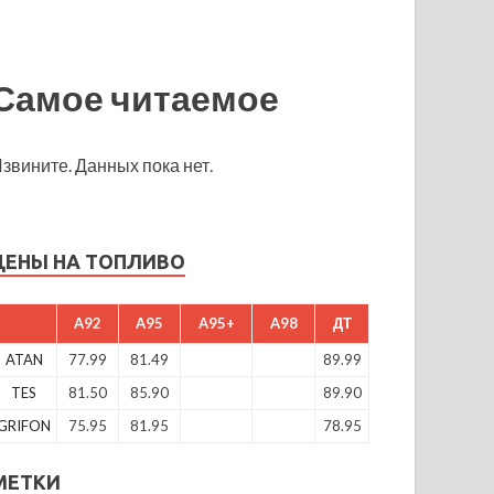
Самое читаемое
звините. Данных пока нет.
ЦЕНЫ НА ТОПЛИВО
A92
A95
A95+
A98
ДТ
ATAN
77.99
81.49
89.99
TES
81.50
85.90
89.90
GRIFON
75.95
81.95
78.95
МЕТКИ