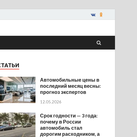
СТАТЬИ
Автомобильные цены в
последний месяц весны:
прогноз экспертов
12.05.2026
Срок годности — 3 года:
почему в России
автомобиль стал
дорогим расходником, а