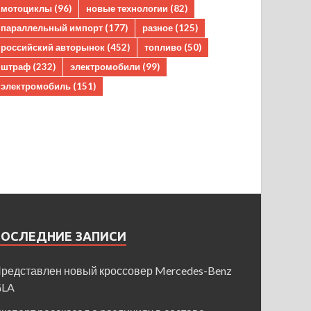
мотоциклы
(96)
новые технологии
(82)
параллельный импорт
(177)
разное
(125)
российский авторынок
(452)
топливо
(50)
штраф
(232)
электромобили
(99)
электромобиль
(151)
ПОСЛЕДНИЕ ЗАПИСИ
редставлен новый кроссовер Mercedes-Benz
GLA