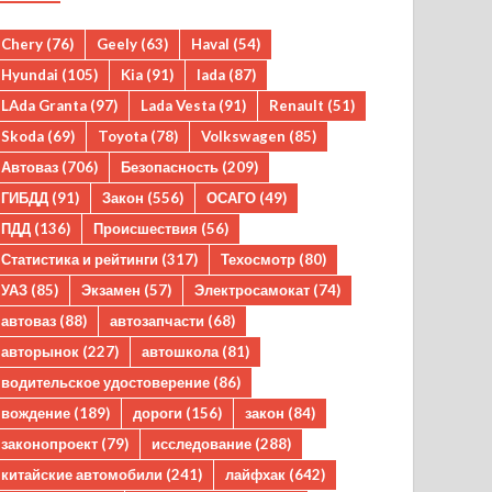
Chery
(76)
Geely
(63)
Haval
(54)
Hyundai
(105)
Kia
(91)
lada
(87)
LAda Granta
(97)
Lada Vesta
(91)
Renault
(51)
Skoda
(69)
Toyota
(78)
Volkswagen
(85)
Автоваз
(706)
Безопасность
(209)
ГИБДД
(91)
Закон
(556)
ОСАГО
(49)
ПДД
(136)
Происшествия
(56)
Статистика и рейтинги
(317)
Техосмотр
(80)
УАЗ
(85)
Экзамен
(57)
Электросамокат
(74)
автоваз
(88)
автозапчасти
(68)
авторынок
(227)
автошкола
(81)
водительское удостоверение
(86)
вождение
(189)
дороги
(156)
закон
(84)
законопроект
(79)
исследование
(288)
китайские автомобили
(241)
лайфхак
(642)