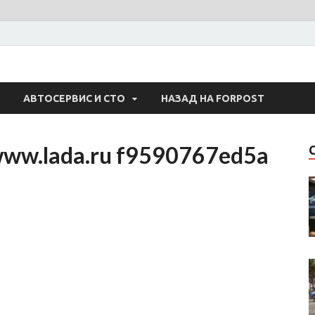
 Авто
АВТОСЕРВИС И СТО
НАЗАД НА FORPOST
www.lada.ru f9590767ed5a