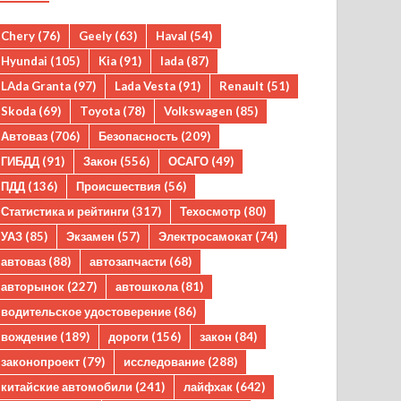
Chery
(76)
Geely
(63)
Haval
(54)
Hyundai
(105)
Kia
(91)
lada
(87)
LAda Granta
(97)
Lada Vesta
(91)
Renault
(51)
Skoda
(69)
Toyota
(78)
Volkswagen
(85)
Автоваз
(706)
Безопасность
(209)
ГИБДД
(91)
Закон
(556)
ОСАГО
(49)
ПДД
(136)
Происшествия
(56)
Статистика и рейтинги
(317)
Техосмотр
(80)
УАЗ
(85)
Экзамен
(57)
Электросамокат
(74)
автоваз
(88)
автозапчасти
(68)
авторынок
(227)
автошкола
(81)
водительское удостоверение
(86)
вождение
(189)
дороги
(156)
закон
(84)
законопроект
(79)
исследование
(288)
китайские автомобили
(241)
лайфхак
(642)