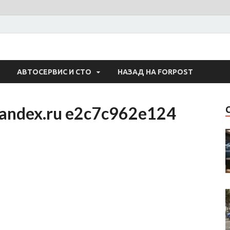
 Авто
АВТОСЕРВИС И СТО
НАЗАД НА FORPOST
yandex.ru e2c7c962e124