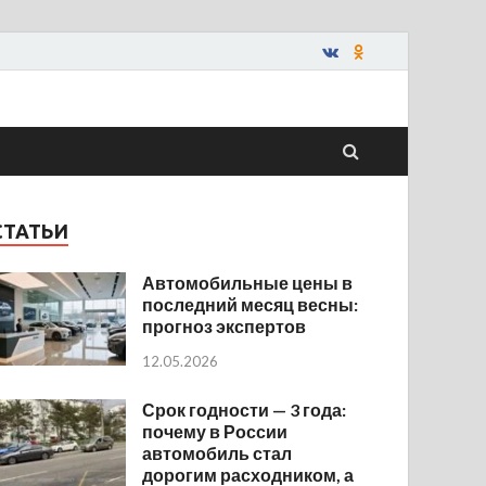
СТАТЬИ
Автомобильные цены в
последний месяц весны:
прогноз экспертов
12.05.2026
Срок годности — 3 года:
почему в России
автомобиль стал
дорогим расходником, а