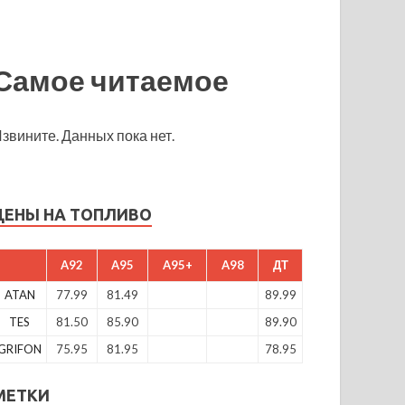
Самое читаемое
звините. Данных пока нет.
ЦЕНЫ НА ТОПЛИВО
A92
A95
A95+
A98
ДТ
ATAN
77.99
81.49
89.99
TES
81.50
85.90
89.90
GRIFON
75.95
81.95
78.95
МЕТКИ