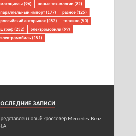
мотоциклы
(96)
новые технологии
(82)
параллельный импорт
(177)
разное
(125)
российский авторынок
(452)
топливо
(50)
штраф
(232)
электромобили
(99)
электромобиль
(151)
ПОСЛЕДНИЕ ЗАПИСИ
редставлен новый кроссовер Mercedes-Benz
GLA