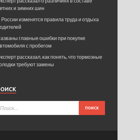
ксперт рассказал о различиях в составе
етних и зимних шин
 России изменятся правила труда и отдыха
одителей
азваны главные ошибки при покупке
втомобиля с пробегом
ксперт рассказал, как понять, что тормозные
олодки требуют замены
ПОИСК