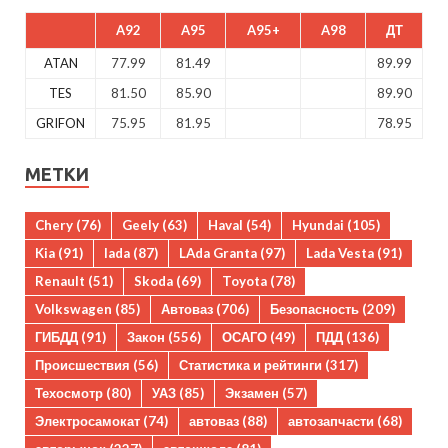
A92
A95
A95+
A98
ДТ
ATAN
77.99
81.49
89.99
TES
81.50
85.90
89.90
GRIFON
75.95
81.95
78.95
МЕТКИ
Chery
(76)
Geely
(63)
Haval
(54)
Hyundai
(105)
Kia
(91)
lada
(87)
LAda Granta
(97)
Lada Vesta
(91)
Renault
(51)
Skoda
(69)
Toyota
(78)
Volkswagen
(85)
Автоваз
(706)
Безопасность
(209)
ГИБДД
(91)
Закон
(556)
ОСАГО
(49)
ПДД
(136)
Происшествия
(56)
Статистика и рейтинги
(317)
Техосмотр
(80)
УАЗ
(85)
Экзамен
(57)
Электросамокат
(74)
автоваз
(88)
автозапчасти
(68)