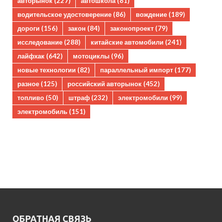
авторынок
(227)
автошкола
(81)
водительское удостоверение
(86)
вождение
(189)
дороги
(156)
закон
(84)
законопроект
(79)
исследование
(288)
китайские автомобили
(241)
лайфхак
(642)
мотоциклы
(96)
новые технологии
(82)
параллельный импорт
(177)
разное
(125)
российский авторынок
(452)
топливо
(50)
штраф
(232)
электромобили
(99)
электромобиль
(151)
ОБРАТНАЯ СВЯЗЬ