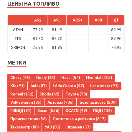
ЦЕНЫ НА ТОПЛИВО
A92
A95
A95+
A98
ДТ
ATAN
77.99
81.49
89.99
TES
81.50
85.90
89.90
GRIFON
75.95
81.95
78.95
МЕТКИ
Chery
(76)
Geely
(63)
Haval
(54)
Hyundai
(105)
Kia
(91)
lada
(87)
LAda Granta
(97)
Lada Vesta
(91)
Renault
(51)
Skoda
(69)
Toyota
(78)
Volkswagen
(85)
Автоваз
(706)
Безопасность
(209)
ГИБДД
(91)
Закон
(556)
ОСАГО
(49)
ПДД
(136)
Происшествия
(56)
Статистика и рейтинги
(317)
Техосмотр
(80)
УАЗ
(85)
Экзамен
(57)