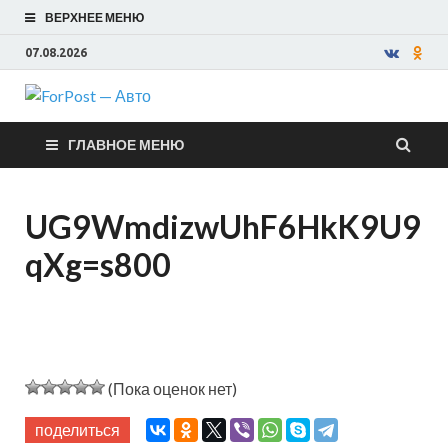
ВЕРХНЕЕ МЕНЮ
07.08.2026
ForPost —
ГЛАВНОЕ МЕНЮ
Авто
UG9WmdizwUhF6HkK9U9
qXg=s800
(Пока оценок нет)
поделиться