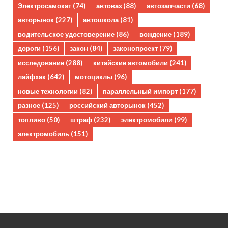
Электросамокат
(74)
автоваз
(88)
автозапчасти
(68)
авторынок
(227)
автошкола
(81)
водительское удостоверение
(86)
вождение
(189)
дороги
(156)
закон
(84)
законопроект
(79)
исследование
(288)
китайские автомобили
(241)
лайфхак
(642)
мотоциклы
(96)
новые технологии
(82)
параллельный импорт
(177)
разное
(125)
российский авторынок
(452)
топливо
(50)
штраф
(232)
электромобили
(99)
электромобиль
(151)