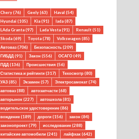
Chery
(76)
Geely
(63)
Haval
(54)
Hyundai
(105)
Kia
(91)
lada
(87)
LAda Granta
(97)
Lada Vesta
(91)
Renault
(51)
Skoda
(69)
Toyota
(78)
Volkswagen
(85)
Автоваз
(706)
Безопасность
(209)
ГИБДД
(91)
Закон
(556)
ОСАГО
(49)
ПДД
(136)
Происшествия
(56)
Статистика и рейтинги
(317)
Техосмотр
(80)
УАЗ
(85)
Экзамен
(57)
Электросамокат
(74)
автоваз
(88)
автозапчасти
(68)
авторынок
(227)
автошкола
(81)
водительское удостоверение
(86)
вождение
(189)
дороги
(156)
закон
(84)
законопроект
(79)
исследование
(288)
китайские автомобили
(241)
лайфхак
(642)