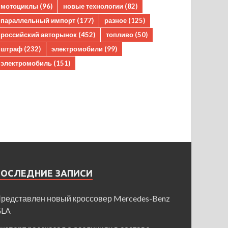
мотоциклы
(96)
новые технологии
(82)
параллельный импорт
(177)
разное
(125)
российский авторынок
(452)
топливо
(50)
штраф
(232)
электромобили
(99)
электромобиль
(151)
ПОСЛЕДНИЕ ЗАПИСИ
редставлен новый кроссовер Mercedes-Benz
GLA