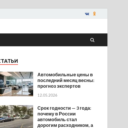
СТАТЬИ
Автомобильные цены в
последний месяц весны:
прогноз экспертов
12.05.2026
Срок годности — 3 года:
почему в России
автомобиль стал
дорогим расходником, а