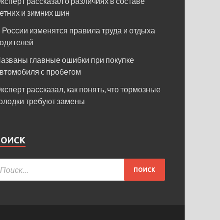
ксперт рассказал о различиях в составе
етних и зимних шин
 России изменятся правила труда и отдыха
одителей
азваны главные ошибки при покупке
втомобиля с пробегом
ксперт рассказал, как понять, что тормозные
олодки требуют замены
ПОИСК