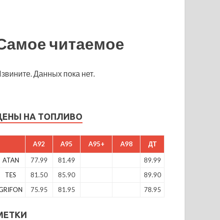
Самое читаемое
звините. Данных пока нет.
ЦЕНЫ НА ТОПЛИВО
A92
A95
A95+
A98
ДТ
ATAN
77.99
81.49
89.99
TES
81.50
85.90
89.90
GRIFON
75.95
81.95
78.95
МЕТКИ