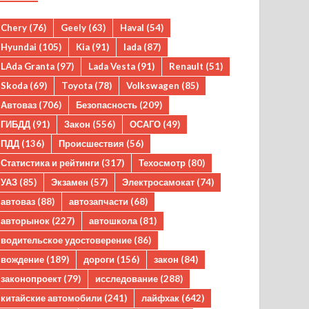
Chery
(76)
Geely
(63)
Haval
(54)
Hyundai
(105)
Kia
(91)
lada
(87)
LAda Granta
(97)
Lada Vesta
(91)
Renault
(51)
Skoda
(69)
Toyota
(78)
Volkswagen
(85)
Автоваз
(706)
Безопасность
(209)
ГИБДД
(91)
Закон
(556)
ОСАГО
(49)
ПДД
(136)
Происшествия
(56)
Статистика и рейтинги
(317)
Техосмотр
(80)
УАЗ
(85)
Экзамен
(57)
Электросамокат
(74)
автоваз
(88)
автозапчасти
(68)
авторынок
(227)
автошкола
(81)
водительское удостоверение
(86)
вождение
(189)
дороги
(156)
закон
(84)
законопроект
(79)
исследование
(288)
китайские автомобили
(241)
лайфхак
(642)