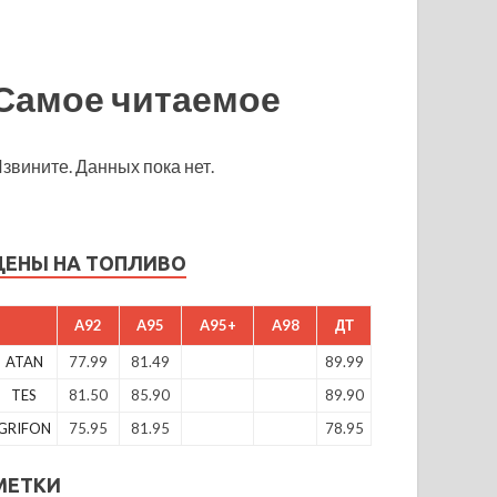
Самое читаемое
звините. Данных пока нет.
ЦЕНЫ НА ТОПЛИВО
A92
A95
A95+
A98
ДТ
ATAN
77.99
81.49
89.99
TES
81.50
85.90
89.90
GRIFON
75.95
81.95
78.95
МЕТКИ