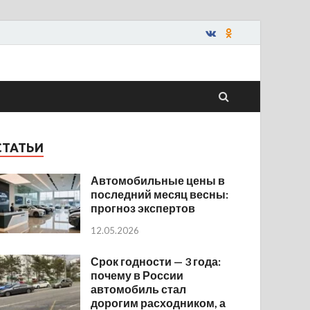
СТАТЬИ
Автомобильные цены в
последний месяц весны:
прогноз экспертов
12.05.2026
Срок годности — 3 года:
почему в России
автомобиль стал
дорогим расходником, а