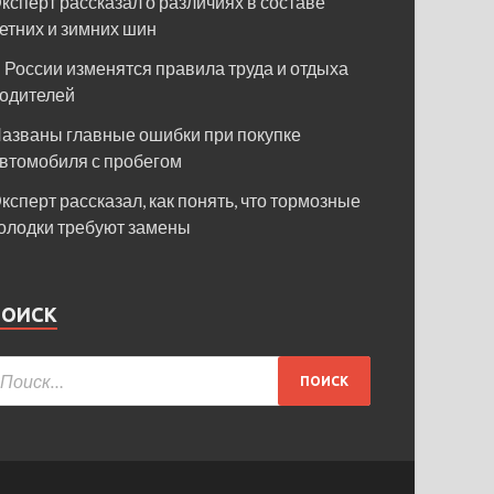
ксперт рассказал о различиях в составе
етних и зимних шин
 России изменятся правила труда и отдыха
одителей
азваны главные ошибки при покупке
втомобиля с пробегом
ксперт рассказал, как понять, что тормозные
олодки требуют замены
ПОИСК