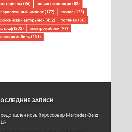
мотоциклы
(96)
новые технологии
(82)
параллельный импорт
(177)
разное
(125)
российский авторынок
(452)
топливо
(50)
штраф
(232)
электромобили
(99)
электромобиль
(151)
ПОСЛЕДНИЕ ЗАПИСИ
редставлен новый кроссовер Mercedes-Benz
GLA