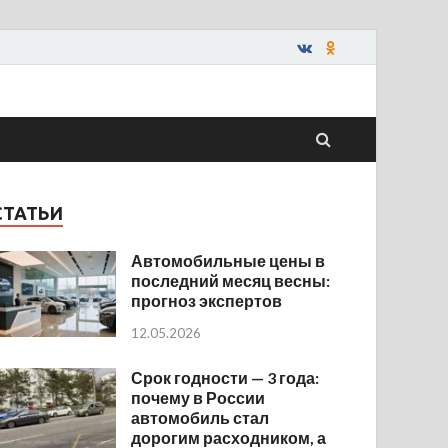
СТАТЬИ
Автомобильные цены в
последний месяц весны:
прогноз экспертов
12.05.2026
Срок годности — 3 года:
почему в России
автомобиль стал
дорогим расходником, а