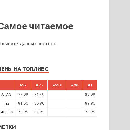
Самое читаемое
звините. Данных пока нет.
ЦЕНЫ НА ТОПЛИВО
A92
A95
A95+
A98
ДТ
ATAN
77.99
81.49
89.99
TES
81.50
85.90
89.90
GRIFON
75.95
81.95
78.95
МЕТКИ