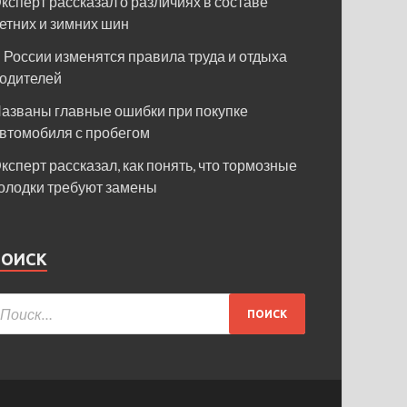
ксперт рассказал о различиях в составе
етних и зимних шин
 России изменятся правила труда и отдыха
одителей
азваны главные ошибки при покупке
втомобиля с пробегом
ксперт рассказал, как понять, что тормозные
олодки требуют замены
ПОИСК