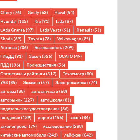
Chery
(76)
Geely
(63)
Haval
(54)
Hyundai
(105)
Kia
(91)
lada
(87)
LAda Granta
(97)
Lada Vesta
(91)
Renault
(51)
Skoda
(69)
Toyota
(78)
Volkswagen
(85)
Автоваз
(706)
Безопасность
(209)
ГИБДД
(91)
Закон
(556)
ОСАГО
(49)
ПДД
(136)
Происшествия
(56)
Статистика и рейтинги
(317)
Техосмотр
(80)
УАЗ
(85)
Экзамен
(57)
Электросамокат
(74)
автоваз
(88)
автозапчасти
(68)
авторынок
(227)
автошкола
(81)
водительское удостоверение
(86)
вождение
(189)
дороги
(156)
закон
(84)
законопроект
(79)
исследование
(288)
китайские автомобили
(241)
лайфхак
(642)