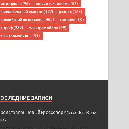
мотоциклы
(96)
новые технологии
(82)
параллельный импорт
(177)
разное
(125)
российский авторынок
(452)
топливо
(50)
штраф
(232)
электромобили
(99)
электромобиль
(151)
ПОСЛЕДНИЕ ЗАПИСИ
редставлен новый кроссовер Mercedes-Benz
GLA