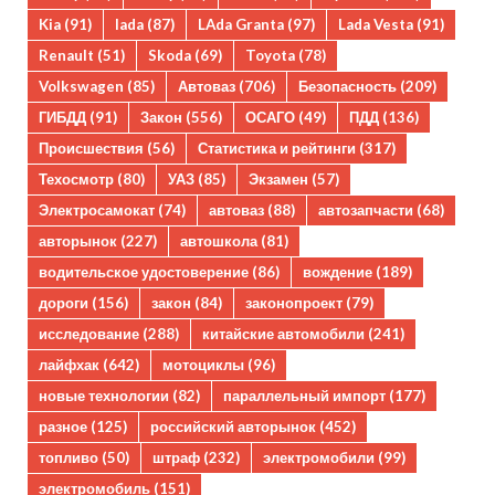
Kia
(91)
lada
(87)
LAda Granta
(97)
Lada Vesta
(91)
Renault
(51)
Skoda
(69)
Toyota
(78)
Volkswagen
(85)
Автоваз
(706)
Безопасность
(209)
ГИБДД
(91)
Закон
(556)
ОСАГО
(49)
ПДД
(136)
Происшествия
(56)
Статистика и рейтинги
(317)
Техосмотр
(80)
УАЗ
(85)
Экзамен
(57)
Электросамокат
(74)
автоваз
(88)
автозапчасти
(68)
авторынок
(227)
автошкола
(81)
водительское удостоверение
(86)
вождение
(189)
дороги
(156)
закон
(84)
законопроект
(79)
исследование
(288)
китайские автомобили
(241)
лайфхак
(642)
мотоциклы
(96)
новые технологии
(82)
параллельный импорт
(177)
разное
(125)
российский авторынок
(452)
топливо
(50)
штраф
(232)
электромобили
(99)
электромобиль
(151)