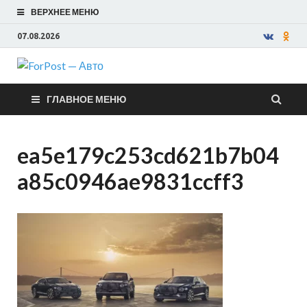
ВЕРХНЕЕ МЕНЮ
07.08.2026
ForPost —
ГЛАВНОЕ МЕНЮ
Авто
ea5e179c253cd621b7b04
a85c0946ae9831ccff3