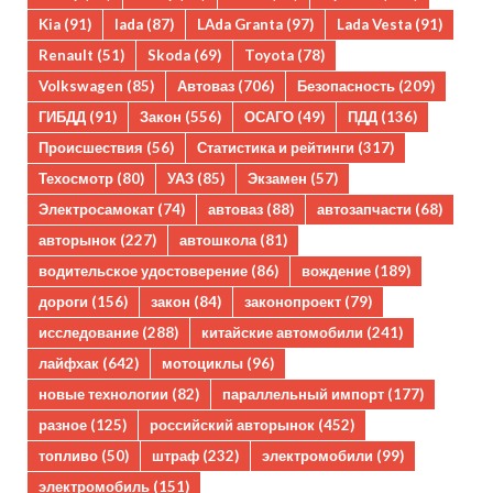
Kia
(91)
lada
(87)
LAda Granta
(97)
Lada Vesta
(91)
Renault
(51)
Skoda
(69)
Toyota
(78)
Volkswagen
(85)
Автоваз
(706)
Безопасность
(209)
ГИБДД
(91)
Закон
(556)
ОСАГО
(49)
ПДД
(136)
Происшествия
(56)
Статистика и рейтинги
(317)
Техосмотр
(80)
УАЗ
(85)
Экзамен
(57)
Электросамокат
(74)
автоваз
(88)
автозапчасти
(68)
авторынок
(227)
автошкола
(81)
водительское удостоверение
(86)
вождение
(189)
дороги
(156)
закон
(84)
законопроект
(79)
исследование
(288)
китайские автомобили
(241)
лайфхак
(642)
мотоциклы
(96)
новые технологии
(82)
параллельный импорт
(177)
разное
(125)
российский авторынок
(452)
топливо
(50)
штраф
(232)
электромобили
(99)
электромобиль
(151)