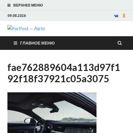
ВЕРХНЕЕ МЕНЮ
09.08.2026
ForPost —
ГЛАВНОЕ МЕНЮ
Авто
fae762889604a113d97f1
92f18f37921c05a3075