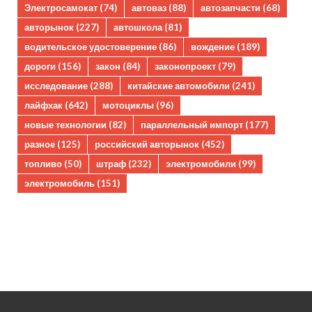
Электросамокат
(74)
автоваз
(88)
автозапчасти
(68)
авторынок
(227)
автошкола
(81)
водительское удостоверение
(86)
вождение
(189)
дороги
(156)
закон
(84)
законопроект
(79)
исследование
(288)
китайские автомобили
(241)
лайфхак
(642)
мотоциклы
(96)
новые технологии
(82)
параллельный импорт
(177)
разное
(125)
российский авторынок
(452)
топливо
(50)
штраф
(232)
электромобили
(99)
электромобиль
(151)