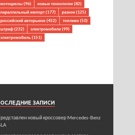
мотоциклы
(96)
новые технологии
(82)
параллельный импорт
(177)
разное
(125)
российский авторынок
(452)
топливо
(50)
штраф
(232)
электромобили
(99)
электромобиль
(151)
ПОСЛЕДНИЕ ЗАПИСИ
редставлен новый кроссовер Mercedes-Benz
GLA