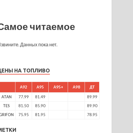
Самое читаемое
звините. Данных пока нет.
ЦЕНЫ НА ТОПЛИВО
A92
A95
A95+
A98
ДТ
ATAN
77.99
81.49
89.99
TES
81.50
85.90
89.90
GRIFON
75.95
81.95
78.95
МЕТКИ