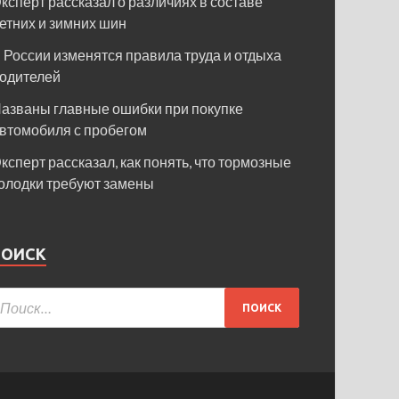
ксперт рассказал о различиях в составе
етних и зимних шин
 России изменятся правила труда и отдыха
одителей
азваны главные ошибки при покупке
втомобиля с пробегом
ксперт рассказал, как понять, что тормозные
олодки требуют замены
ПОИСК