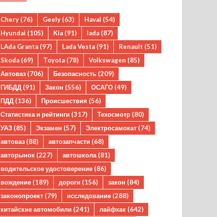
Chery
(76)
Geely
(63)
Haval
(54)
Hyundai
(105)
Kia
(91)
lada
(87)
LAda Granta
(97)
Lada Vesta
(91)
Renault
(51)
Skoda
(69)
Toyota
(78)
Volkswagen
(85)
Автоваз
(706)
Безопасность
(209)
ГИБДД
(91)
Закон
(556)
ОСАГО
(49)
ПДД
(136)
Происшествия
(56)
Статистика и рейтинги
(317)
Техосмотр
(80)
УАЗ
(85)
Экзамен
(57)
Электросамокат
(74)
автоваз
(88)
автозапчасти
(68)
авторынок
(227)
автошкола
(81)
водительское удостоверение
(86)
вождение
(189)
дороги
(156)
закон
(84)
законопроект
(79)
исследование
(288)
китайские автомобили
(241)
лайфхак
(642)