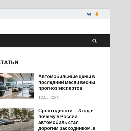
СТАТЬИ
Автомобильные цены в
последний месяц весны:
прогноз экспертов
12.05.2026
Срок годности — 3 года:
почему в России
автомобиль стал
дорогим расходником, а