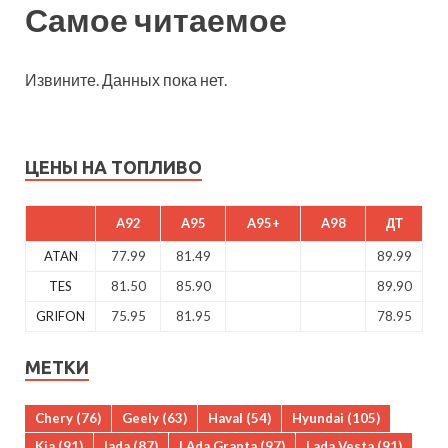
Самое читаемое
Извините. Данных пока нет.
ЦЕНЫ НА ТОПЛИВО
A92
A95
A95+
A98
ДТ
ATAN
77.99
81.49
89.99
TES
81.50
85.90
89.90
GRIFON
75.95
81.95
78.95
МЕТКИ
Chery
(76)
Geely
(63)
Haval
(54)
Hyundai
(105)
Kia
(91)
lada
(87)
LAda Granta
(97)
Lada Vesta
(91)