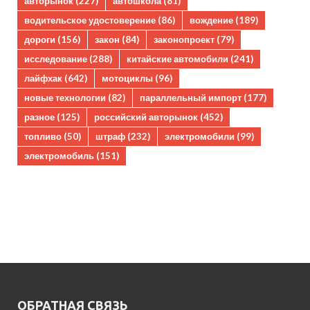
авторынок
(227)
автошкола
(81)
водительское удостоверение
(86)
вождение
(189)
дороги
(156)
закон
(84)
законопроект
(79)
исследование
(288)
китайские автомобили
(241)
лайфхак
(642)
мотоциклы
(96)
новые технологии
(82)
параллельный импорт
(177)
разное
(125)
российский авторынок
(452)
топливо
(50)
штраф
(232)
электромобили
(99)
электромобиль
(151)
ОБРАТНАЯ СВЯЗЬ