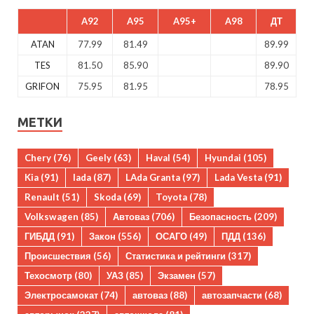
A92
A95
A95+
A98
ДТ
ATAN
77.99
81.49
89.99
TES
81.50
85.90
89.90
GRIFON
75.95
81.95
78.95
МЕТКИ
Chery
(76)
Geely
(63)
Haval
(54)
Hyundai
(105)
Kia
(91)
lada
(87)
LAda Granta
(97)
Lada Vesta
(91)
Renault
(51)
Skoda
(69)
Toyota
(78)
Volkswagen
(85)
Автоваз
(706)
Безопасность
(209)
ГИБДД
(91)
Закон
(556)
ОСАГО
(49)
ПДД
(136)
Происшествия
(56)
Статистика и рейтинги
(317)
Техосмотр
(80)
УАЗ
(85)
Экзамен
(57)
Электросамокат
(74)
автоваз
(88)
автозапчасти
(68)