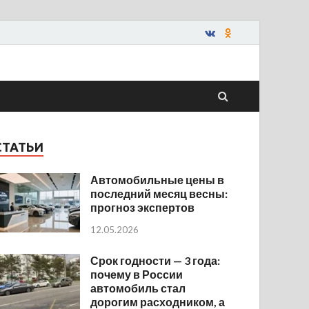
СТАТЬИ
Автомобильные цены в
последний месяц весны:
прогноз экспертов
12.05.2026
Срок годности — 3 года:
почему в России
автомобиль стал
дорогим расходником, а