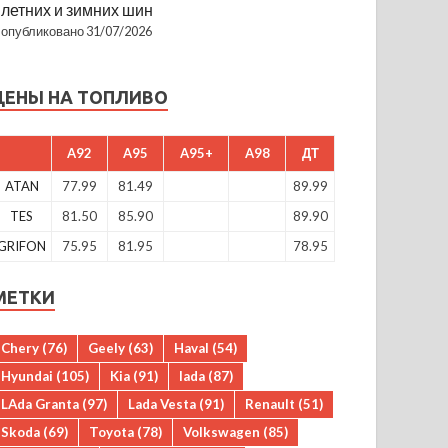
летних и зимних шин
опубликовано 31/07/2026
ЦЕНЫ НА ТОПЛИВО
A92
A95
A95+
A98
ДТ
ATAN
77.99
81.49
89.99
TES
81.50
85.90
89.90
GRIFON
75.95
81.95
78.95
МЕТКИ
Chery
(76)
Geely
(63)
Haval
(54)
Hyundai
(105)
Kia
(91)
lada
(87)
LAda Granta
(97)
Lada Vesta
(91)
Renault
(51)
Skoda
(69)
Toyota
(78)
Volkswagen
(85)