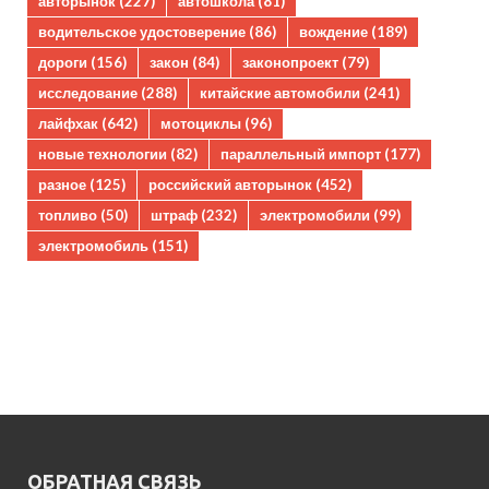
авторынок
(227)
автошкола
(81)
водительское удостоверение
(86)
вождение
(189)
дороги
(156)
закон
(84)
законопроект
(79)
исследование
(288)
китайские автомобили
(241)
лайфхак
(642)
мотоциклы
(96)
новые технологии
(82)
параллельный импорт
(177)
разное
(125)
российский авторынок
(452)
топливо
(50)
штраф
(232)
электромобили
(99)
электромобиль
(151)
ОБРАТНАЯ СВЯЗЬ