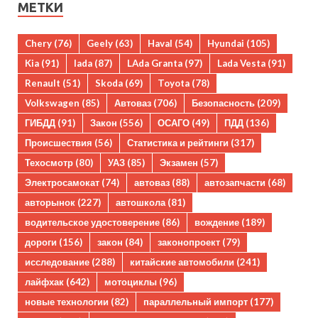
МЕТКИ
Chery
(76)
Geely
(63)
Haval
(54)
Hyundai
(105)
Kia
(91)
lada
(87)
LAda Granta
(97)
Lada Vesta
(91)
Renault
(51)
Skoda
(69)
Toyota
(78)
Volkswagen
(85)
Автоваз
(706)
Безопасность
(209)
ГИБДД
(91)
Закон
(556)
ОСАГО
(49)
ПДД
(136)
Происшествия
(56)
Статистика и рейтинги
(317)
Техосмотр
(80)
УАЗ
(85)
Экзамен
(57)
Электросамокат
(74)
автоваз
(88)
автозапчасти
(68)
авторынок
(227)
автошкола
(81)
водительское удостоверение
(86)
вождение
(189)
дороги
(156)
закон
(84)
законопроект
(79)
исследование
(288)
китайские автомобили
(241)
лайфхак
(642)
мотоциклы
(96)
новые технологии
(82)
параллельный импорт
(177)