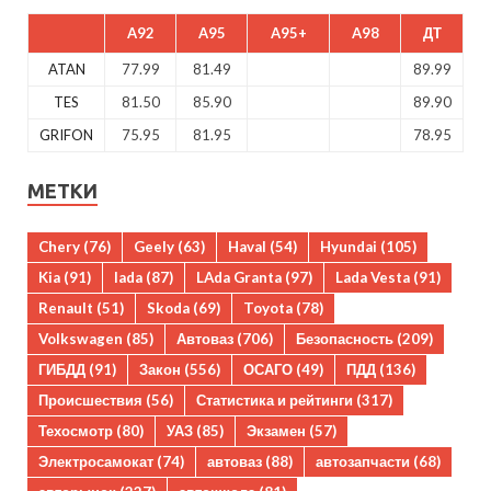
A92
A95
A95+
A98
ДТ
ATAN
77.99
81.49
89.99
TES
81.50
85.90
89.90
GRIFON
75.95
81.95
78.95
МЕТКИ
Chery
(76)
Geely
(63)
Haval
(54)
Hyundai
(105)
Kia
(91)
lada
(87)
LAda Granta
(97)
Lada Vesta
(91)
Renault
(51)
Skoda
(69)
Toyota
(78)
Volkswagen
(85)
Автоваз
(706)
Безопасность
(209)
ГИБДД
(91)
Закон
(556)
ОСАГО
(49)
ПДД
(136)
Происшествия
(56)
Статистика и рейтинги
(317)
Техосмотр
(80)
УАЗ
(85)
Экзамен
(57)
Электросамокат
(74)
автоваз
(88)
автозапчасти
(68)