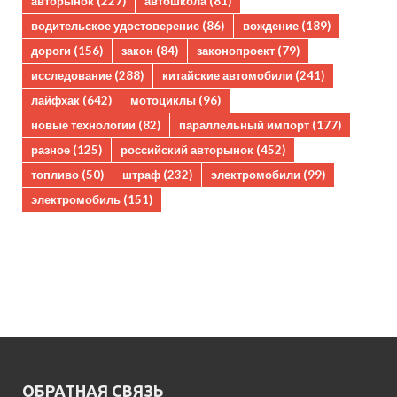
авторынок
(227)
автошкола
(81)
водительское удостоверение
(86)
вождение
(189)
дороги
(156)
закон
(84)
законопроект
(79)
исследование
(288)
китайские автомобили
(241)
лайфхак
(642)
мотоциклы
(96)
новые технологии
(82)
параллельный импорт
(177)
разное
(125)
российский авторынок
(452)
топливо
(50)
штраф
(232)
электромобили
(99)
электромобиль
(151)
ОБРАТНАЯ СВЯЗЬ