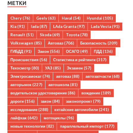
МЕТКИ
Chery
(76)
Geely
(63)
Haval
(54)
Hyundai
(105)
Kia
(91)
lada
(87)
LAda Granta
(97)
Lada Vesta
(91)
Renault
(51)
Skoda
(69)
Toyota
(78)
Volkswagen
(85)
Автоваз
(706)
Безопасность
(209)
ГИБДД
(91)
Закон
(556)
ОСАГО
(49)
ПДД
(136)
Происшествия
(56)
Статистика и рейтинги
(317)
Техосмотр
(80)
УАЗ
(85)
Экзамен
(57)
Электросамокат
(74)
автоваз
(88)
автозапчасти
(68)
авторынок
(227)
автошкола
(81)
водительское удостоверение
(86)
вождение
(189)
дороги
(156)
закон
(84)
законопроект
(79)
исследование
(288)
китайские автомобили
(241)
лайфхак
(642)
мотоциклы
(96)
новые технологии
(82)
параллельный импорт
(177)