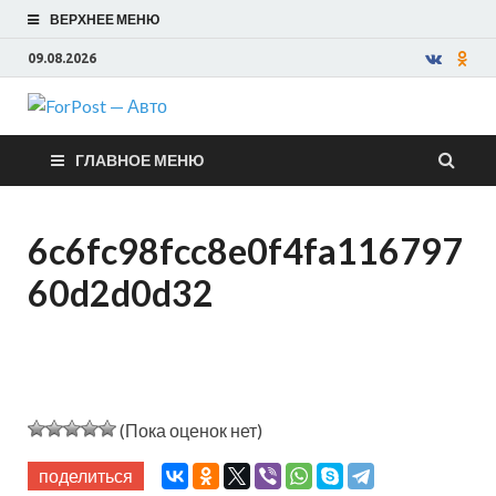
ВЕРХНЕЕ МЕНЮ
09.08.2026
ForPost —
ГЛАВНОЕ МЕНЮ
Авто
6c6fc98fcc8e0f4fa116797
60d2d0d32
(Пока оценок нет)
поделиться