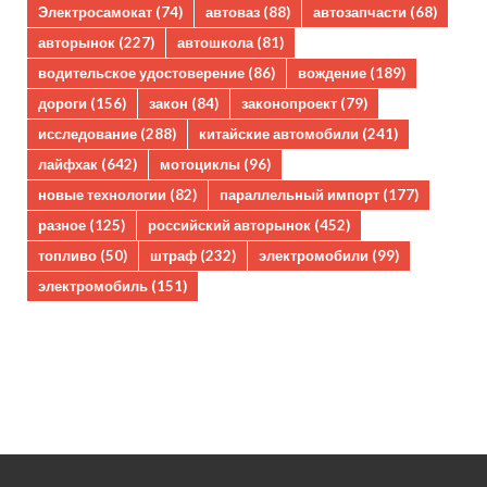
Электросамокат
(74)
автоваз
(88)
автозапчасти
(68)
авторынок
(227)
автошкола
(81)
водительское удостоверение
(86)
вождение
(189)
дороги
(156)
закон
(84)
законопроект
(79)
исследование
(288)
китайские автомобили
(241)
лайфхак
(642)
мотоциклы
(96)
новые технологии
(82)
параллельный импорт
(177)
разное
(125)
российский авторынок
(452)
топливо
(50)
штраф
(232)
электромобили
(99)
электромобиль
(151)