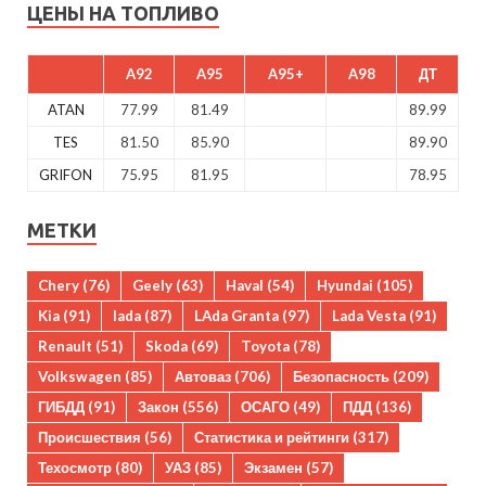
ЦЕНЫ НА ТОПЛИВО
A92
A95
A95+
A98
ДТ
ATAN
77.99
81.49
89.99
TES
81.50
85.90
89.90
GRIFON
75.95
81.95
78.95
МЕТКИ
Chery
(76)
Geely
(63)
Haval
(54)
Hyundai
(105)
Kia
(91)
lada
(87)
LAda Granta
(97)
Lada Vesta
(91)
Renault
(51)
Skoda
(69)
Toyota
(78)
Volkswagen
(85)
Автоваз
(706)
Безопасность
(209)
ГИБДД
(91)
Закон
(556)
ОСАГО
(49)
ПДД
(136)
Происшествия
(56)
Статистика и рейтинги
(317)
Техосмотр
(80)
УАЗ
(85)
Экзамен
(57)