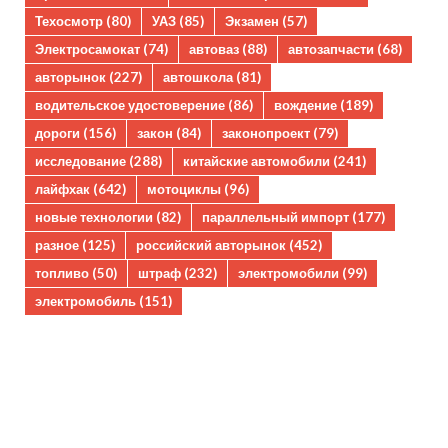
Техосмотр
(80)
УАЗ
(85)
Экзамен
(57)
Электросамокат
(74)
автоваз
(88)
автозапчасти
(68)
авторынок
(227)
автошкола
(81)
водительское удостоверение
(86)
вождение
(189)
дороги
(156)
закон
(84)
законопроект
(79)
исследование
(288)
китайские автомобили
(241)
лайфхак
(642)
мотоциклы
(96)
новые технологии
(82)
параллельный импорт
(177)
разное
(125)
российский авторынок
(452)
топливо
(50)
штраф
(232)
электромобили
(99)
электромобиль
(151)