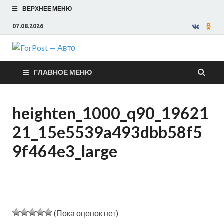
ВЕРХНЕЕ МЕНЮ
07.08.2026
ForPost —
ГЛАВНОЕ МЕНЮ
Авто
heighten_1000_q90_19621
21_15e5539a493dbb58f5
9f464e3_large
(Пока оценок нет)