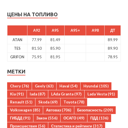
ЦЕНЫ НА ТОПЛИВО
A92
A95
A95+
A98
ДТ
ATAN
77.99
81.49
89.99
TES
81.50
85.90
89.90
GRIFON
75.95
81.95
78.95
МЕТКИ
Chery
(76)
Geely
(63)
Haval
(54)
Hyundai
(105)
Kia
(91)
lada
(87)
LAda Granta
(97)
Lada Vesta
(91)
Renault
(51)
Skoda
(69)
Toyota
(78)
Volkswagen
(85)
Автоваз
(706)
Безопасность
(209)
ГИБДД
(91)
Закон
(556)
ОСАГО
(49)
ПДД
(136)
Происшествия
(56)
Статистика и рейтинги
(317)