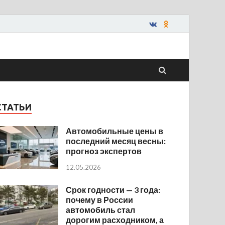
СТАТЬИ
Автомобильные цены в
последний месяц весны:
прогноз экспертов
12.05.2026
Срок годности — 3 года:
почему в России
автомобиль стал
дорогим расходником, а