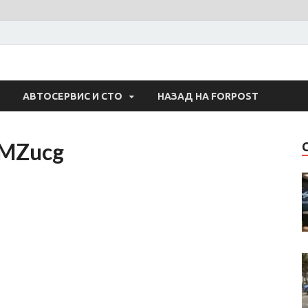
 Авто
АВТОСЕРВИС И СТО
НАЗАД НА FORPOST
MZucg