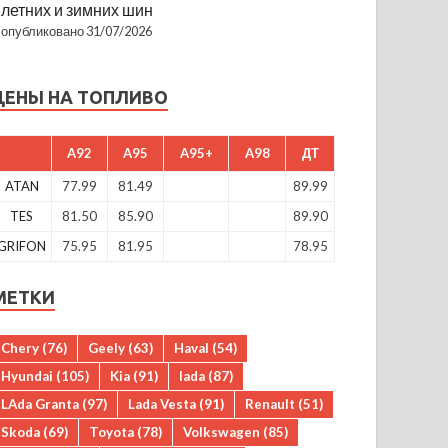
летних и зимних шин
опубликовано 31/07/2026
ЦЕНЫ НА ТОПЛИВО
A92
A95
A95+
A98
ДТ
ATAN
77.99
81.49
89.99
TES
81.50
85.90
89.90
GRIFON
75.95
81.95
78.95
МЕТКИ
Chery
(76)
Geely
(63)
Haval
(54)
Hyundai
(105)
Kia
(91)
lada
(87)
LAda Granta
(97)
Lada Vesta
(91)
Renault
(51)
Skoda
(69)
Toyota
(78)
Volkswagen
(85)