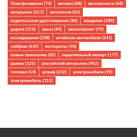
Электросамокат
(74)
автоваз
(88)
автозапчасти
(68)
авторынок
(227)
автошкола
(81)
водительское удостоверение
(86)
вождение
(189)
дороги
(156)
закон
(84)
законопроект
(79)
исследование
(288)
китайские автомобили
(241)
лайфхак
(642)
мотоциклы
(96)
новые технологии
(82)
параллельный импорт
(177)
разное
(125)
российский авторынок
(452)
топливо
(50)
штраф
(232)
электромобили
(99)
электромобиль
(151)