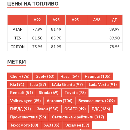
ЦЕНЫ НА ТОПЛИВО
A92
A95
A95+
A98
ДТ
ATAN
77.99
81.49
89.99
TES
81.50
85.90
89.90
GRIFON
75.95
81.95
78.95
МЕТКИ
Chery
(76)
Geely
(63)
Haval
(54)
Hyundai
(105)
Kia
(91)
lada
(87)
LAda Granta
(97)
Lada Vesta
(91)
Renault
(51)
Skoda
(69)
Toyota
(78)
Volkswagen
(85)
Автоваз
(706)
Безопасность
(209)
ГИБДД
(91)
Закон
(556)
ОСАГО
(49)
ПДД
(136)
Происшествия
(56)
Статистика и рейтинги
(317)
Техосмотр
(80)
УАЗ
(85)
Экзамен
(57)