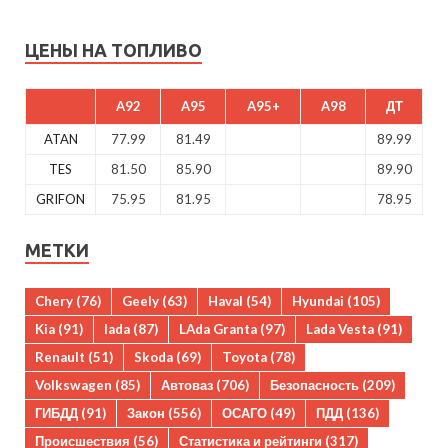
ЦЕНЫ НА ТОПЛИВО
A92
A95
A95+
A98
ДТ
ATAN
77.99
81.49
89.99
TES
81.50
85.90
89.90
GRIFON
75.95
81.95
78.95
МЕТКИ
Chery
(76)
Geely
(63)
Haval
(54)
Hyundai
(105)
Kia
(91)
lada
(87)
LAda Granta
(97)
Lada Vesta
(91)
Renault
(51)
Skoda
(69)
Toyota
(78)
Volkswagen
(85)
Автоваз
(706)
Безопасность
(209)
ГИБДД
(91)
Закон
(556)
ОСАГО
(49)
ПДД
(136)
Происшествия
(56)
Статистика и рейтинги
(317)