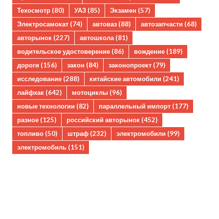
Техосмотр
(80)
УАЗ
(85)
Экзамен
(57)
Электросамокат
(74)
автоваз
(88)
автозапчасти
(68)
авторынок
(227)
автошкола
(81)
водительское удостоверение
(86)
вождение
(189)
дороги
(156)
закон
(84)
законопроект
(79)
исследование
(288)
китайские автомобили
(241)
лайфхак
(642)
мотоциклы
(96)
новые технологии
(82)
параллельный импорт
(177)
разное
(125)
российский авторынок
(452)
топливо
(50)
штраф
(232)
электромобили
(99)
электромобиль
(151)