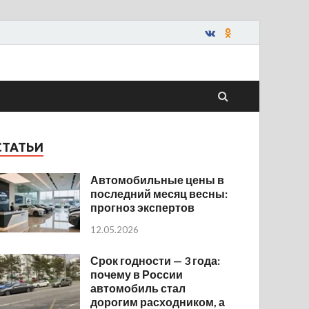
СТАТЬИ
Автомобильные цены в
последний месяц весны:
прогноз экспертов
12.05.2026
Срок годности — 3 года:
почему в России
автомобиль стал
дорогим расходником, а