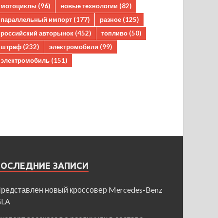
мотоциклы
(96)
новые технологии
(82)
параллельный импорт
(177)
разное
(125)
российский авторынок
(452)
топливо
(50)
штраф
(232)
электромобили
(99)
электромобиль
(151)
ПОСЛЕДНИЕ ЗАПИСИ
редставлен новый кроссовер Mercedes-Benz
GLA