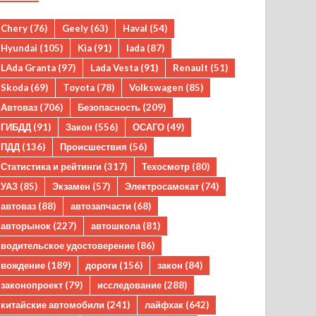
Chery
(76)
Geely
(63)
Haval
(54)
Hyundai
(105)
Kia
(91)
lada
(87)
LAda Granta
(97)
Lada Vesta
(91)
Renault
(51)
Skoda
(69)
Toyota
(78)
Volkswagen
(85)
Автоваз
(706)
Безопасность
(209)
ГИБДД
(91)
Закон
(556)
ОСАГО
(49)
ПДД
(136)
Происшествия
(56)
Статистика и рейтинги
(317)
Техосмотр
(80)
УАЗ
(85)
Экзамен
(57)
Электросамокат
(74)
автоваз
(88)
автозапчасти
(68)
авторынок
(227)
автошкола
(81)
водительское удостоверение
(86)
вождение
(189)
дороги
(156)
закон
(84)
законопроект
(79)
исследование
(288)
китайские автомобили
(241)
лайфхак
(642)