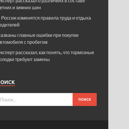
ксперт рассказал о различиях в составе
етних и зимних шин
 России изменятся правила труда и отдыха
одителей
азваны главные ошибки при покупке
втомобиля с пробегом
ксперт рассказал, как понять, что тормозные
олодки требуют замены
ПОИСК