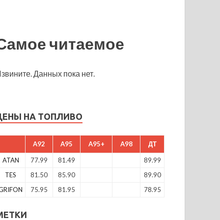
Самое читаемое
звините. Данных пока нет.
ЦЕНЫ НА ТОПЛИВО
A92
A95
A95+
A98
ДТ
ATAN
77.99
81.49
89.99
TES
81.50
85.90
89.90
GRIFON
75.95
81.95
78.95
МЕТКИ