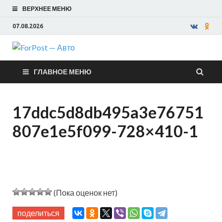
ВЕРХНЕЕ МЕНЮ
07.08.2026
ForPost —
ГЛАВНОЕ МЕНЮ
Авто
17ddc5d8db495a3e76751
807e1e5f099-728×410-1
(Пока оценок нет)
поделиться