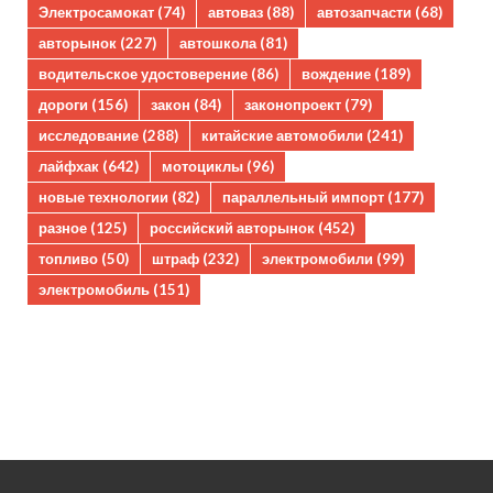
Электросамокат
(74)
автоваз
(88)
автозапчасти
(68)
авторынок
(227)
автошкола
(81)
водительское удостоверение
(86)
вождение
(189)
дороги
(156)
закон
(84)
законопроект
(79)
исследование
(288)
китайские автомобили
(241)
лайфхак
(642)
мотоциклы
(96)
новые технологии
(82)
параллельный импорт
(177)
разное
(125)
российский авторынок
(452)
топливо
(50)
штраф
(232)
электромобили
(99)
электромобиль
(151)