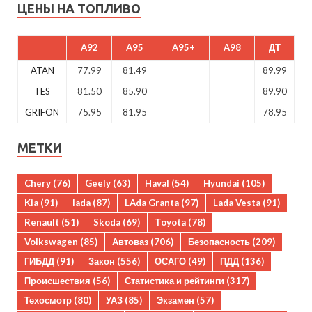
ЦЕНЫ НА ТОПЛИВО
A92
A95
A95+
A98
ДТ
ATAN
77.99
81.49
89.99
TES
81.50
85.90
89.90
GRIFON
75.95
81.95
78.95
МЕТКИ
Chery
(76)
Geely
(63)
Haval
(54)
Hyundai
(105)
Kia
(91)
lada
(87)
LAda Granta
(97)
Lada Vesta
(91)
Renault
(51)
Skoda
(69)
Toyota
(78)
Volkswagen
(85)
Автоваз
(706)
Безопасность
(209)
ГИБДД
(91)
Закон
(556)
ОСАГО
(49)
ПДД
(136)
Происшествия
(56)
Статистика и рейтинги
(317)
Техосмотр
(80)
УАЗ
(85)
Экзамен
(57)