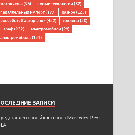
мотоциклы
(96)
новые технологии
(82)
параллельный импорт
(177)
разное
(125)
российский авторынок
(452)
топливо
(50)
штраф
(232)
электромобили
(99)
электромобиль
(151)
ПОСЛЕДНИЕ ЗАПИСИ
редставлен новый кроссовер Mercedes-Benz
GLA