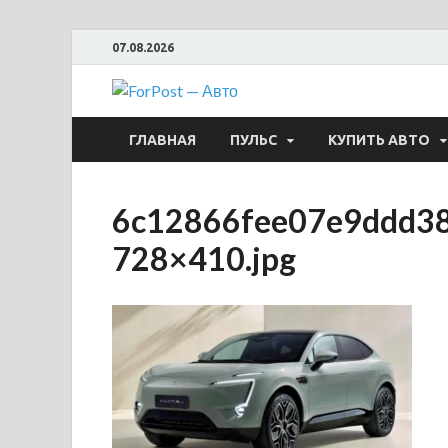
07.08.2026
ForPost —
ГЛАВНАЯ
ПУЛЬС
КУПИТЬ АВТО
6c12866fee07e9ddd3
728×410.jpg