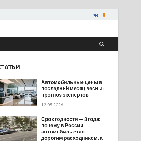
СТАТЬИ
Автомобильные цены в
последний месяц весны:
прогноз экспертов
12.05.2026
Срок годности — 3 года:
почему в России
автомобиль стал
дорогим расходником, а