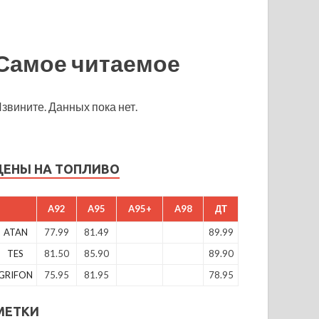
Самое читаемое
звините. Данных пока нет.
ЦЕНЫ НА ТОПЛИВО
A92
A95
A95+
A98
ДТ
ATAN
77.99
81.49
89.99
TES
81.50
85.90
89.90
GRIFON
75.95
81.95
78.95
МЕТКИ