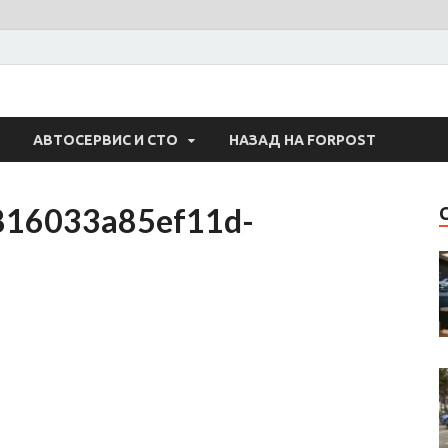
 Авто
АВТОСЕРВИС И СТО
НАЗАД НА FORPOST
816033a85ef11d-