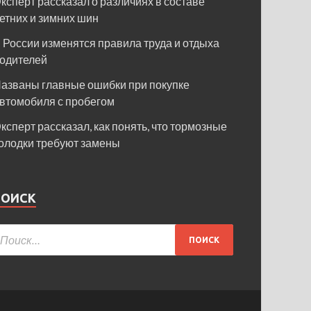
ксперт рассказал о различиях в составе
етних и зимних шин
 России изменятся правила труда и отдыха
одителей
азваны главные ошибки при покупке
втомобиля с пробегом
ксперт рассказал, как понять, что тормозные
олодки требуют замены
ПОИСК