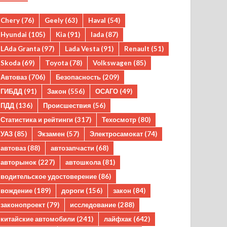
Chery
(76)
Geely
(63)
Haval
(54)
Hyundai
(105)
Kia
(91)
lada
(87)
LAda Granta
(97)
Lada Vesta
(91)
Renault
(51)
Skoda
(69)
Toyota
(78)
Volkswagen
(85)
Автоваз
(706)
Безопасность
(209)
ГИБДД
(91)
Закон
(556)
ОСАГО
(49)
ПДД
(136)
Происшествия
(56)
Статистика и рейтинги
(317)
Техосмотр
(80)
УАЗ
(85)
Экзамен
(57)
Электросамокат
(74)
автоваз
(88)
автозапчасти
(68)
авторынок
(227)
автошкола
(81)
водительское удостоверение
(86)
вождение
(189)
дороги
(156)
закон
(84)
законопроект
(79)
исследование
(288)
китайские автомобили
(241)
лайфхак
(642)