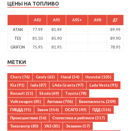
ЦЕНЫ НА ТОПЛИВО
A92
A95
A95+
A98
ДТ
ATAN
77.99
81.49
89.99
TES
81.50
85.90
89.90
GRIFON
75.95
81.95
78.95
МЕТКИ
Chery
(76)
Geely
(63)
Haval
(54)
Hyundai
(105)
Kia
(91)
lada
(87)
LAda Granta
(97)
Lada Vesta
(91)
Renault
(51)
Skoda
(69)
Toyota
(78)
Volkswagen
(85)
Автоваз
(706)
Безопасность
(209)
ГИБДД
(91)
Закон
(556)
ОСАГО
(49)
ПДД
(136)
Происшествия
(56)
Статистика и рейтинги
(317)
Техосмотр
(80)
УАЗ
(85)
Экзамен
(57)