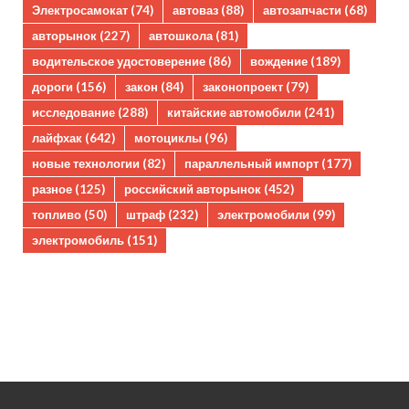
Электросамокат
(74)
автоваз
(88)
автозапчасти
(68)
авторынок
(227)
автошкола
(81)
водительское удостоверение
(86)
вождение
(189)
дороги
(156)
закон
(84)
законопроект
(79)
исследование
(288)
китайские автомобили
(241)
лайфхак
(642)
мотоциклы
(96)
новые технологии
(82)
параллельный импорт
(177)
разное
(125)
российский авторынок
(452)
топливо
(50)
штраф
(232)
электромобили
(99)
электромобиль
(151)