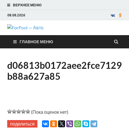
ВЕРХНЕЕ МЕНЮ
08.08.2026
ForPost —
ГЛАВНОЕ МЕНЮ
Авто
d06813b0172aee2fce7129
b88a627a85
(Пока оценок нет)
поделиться