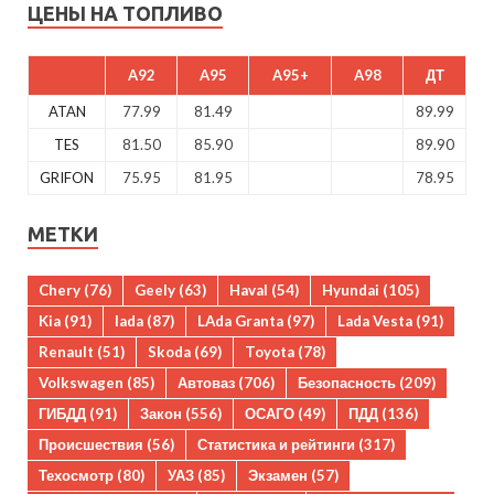
ЦЕНЫ НА ТОПЛИВО
A92
A95
A95+
A98
ДТ
ATAN
77.99
81.49
89.99
TES
81.50
85.90
89.90
GRIFON
75.95
81.95
78.95
МЕТКИ
Chery
(76)
Geely
(63)
Haval
(54)
Hyundai
(105)
Kia
(91)
lada
(87)
LAda Granta
(97)
Lada Vesta
(91)
Renault
(51)
Skoda
(69)
Toyota
(78)
Volkswagen
(85)
Автоваз
(706)
Безопасность
(209)
ГИБДД
(91)
Закон
(556)
ОСАГО
(49)
ПДД
(136)
Происшествия
(56)
Статистика и рейтинги
(317)
Техосмотр
(80)
УАЗ
(85)
Экзамен
(57)