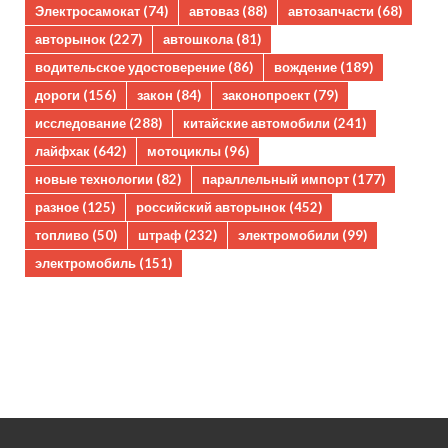
Электросамокат
(74)
автоваз
(88)
автозапчасти
(68)
авторынок
(227)
автошкола
(81)
водительское удостоверение
(86)
вождение
(189)
дороги
(156)
закон
(84)
законопроект
(79)
исследование
(288)
китайские автомобили
(241)
лайфхак
(642)
мотоциклы
(96)
новые технологии
(82)
параллельный импорт
(177)
разное
(125)
российский авторынок
(452)
топливо
(50)
штраф
(232)
электромобили
(99)
электромобиль
(151)