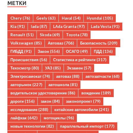
МЕТКИ
Chery
(76)
Geely
(63)
Haval
(54)
Hyundai
(105)
Kia
(91)
lada
(87)
LAda Granta
(97)
Lada Vesta
(91)
Renault
(51)
Skoda
(69)
Toyota
(78)
Volkswagen
(85)
Автоваз
(706)
Безопасность
(209)
ГИБДД
(91)
Закон
(556)
ОСАГО
(49)
ПДД
(136)
Происшествия
(56)
Статистика и рейтинги
(317)
Техосмотр
(80)
УАЗ
(85)
Экзамен
(57)
Электросамокат
(74)
автоваз
(88)
автозапчасти
(68)
авторынок
(227)
автошкола
(81)
водительское удостоверение
(86)
вождение
(189)
дороги
(156)
закон
(84)
законопроект
(79)
исследование
(288)
китайские автомобили
(241)
лайфхак
(642)
мотоциклы
(96)
новые технологии
(82)
параллельный импорт
(177)